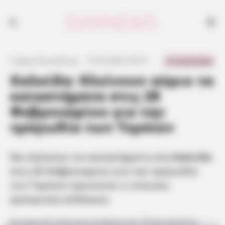
0 Comments
Γιώργος Κουτσελίνης
·
27.02.2025, 09:19
·
·
Χαλκίδα: Κλείνουν αύριο τα
καταστήματα στις 28
Φεβρουαρίου για την
τραγωδία των Τεμπών
Να κλείσουν τα καταστήματα στη
Χαλκίδα
στις 28 Φεβρουαρίου για την τραγωδία
των Τεμπών προτείνει ο τοπικός
εμπορικός σύλλογος
Δυναμικό μήνυμα μνήμης και δικαιοσύνης