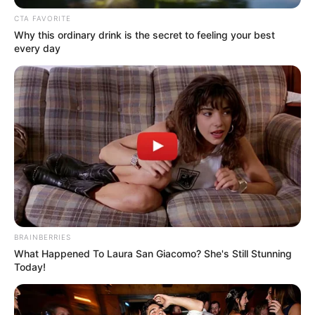
Ακολουθήστε το evianews.com στο
Google
CTA FAVORITE
News
Why this ordinary drink is the secret to feeling your best
every day
ΤΑ ΠΙΟ ΔΗΜΟΦΙΛΗ
BRAINBERRIES
What Happened To Laura San Giacomo? She's Still Stunning
Today!