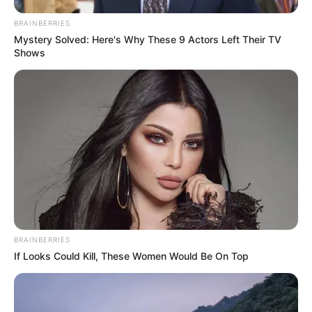
BRAINBERRIES
Mystery Solved: Here's Why These 9 Actors Left Their TV
Shows
BRAINBERRIES
If Looks Could Kill, These Women Would Be On Top