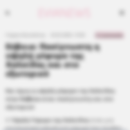
Και όμως η υψηλή γέφυρα της Χαλκίδας στην Εύβοια είναι πασίγνωστη
και στο εξωτερικό
0 Comments
Γιώργος Κουτσελίνης
·
23.02.2025, 13:56
·
·
Εύβοια: Πασίγνωστη η
υψηλή γέφυρα της
Χαλκίδας και στο
εξωτερικό
Και όμως η υψηλή γέφυρα της Χαλκίδας
στην
Εύβοια
είναι πασίγνωστη και στο
εξωτερικό
Η
Υψηλή Γέφυρα της Χαλκίδας
είναι μια
εντυπωσιακή καλωδιωτή γέφυρα που συνδέει