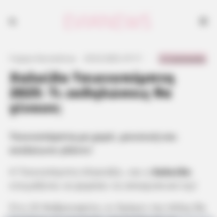
0 Comments
Γιώργος Κουτσελίνης
·
20.02.2025, 07:17
·
·
Χαλκίδα Τσικνοπέμπτη
2025: Τι εκδηλώσεις θα
γίνουν;
Τσικνοπέμπτη με χορό, μουσική και
ατελείωτο γλέντι!
Η Τσικνοπέμπτη πλησιάζει, και η
Χαλκίδα
ετοιμάζεται να φορέσει τα αποκριάτικά της!
Στις 20 Φεβρουαρίου, οι δρόμοι της πόλης θα