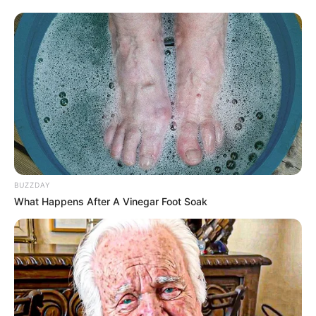
BUZZDAY
What Happens After A Vinegar Foot Soak