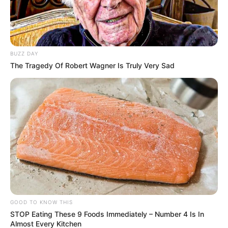
BUZZ DAY
The Tragedy Of Robert Wagner Is Truly Very Sad
GOOD TO KNOW THIS
STOP Eating These 9 Foods Immediately – Number 4 Is In
Almost Every Kitchen