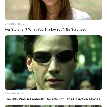
BRAINBERRIES
Her Story Isn't What You Think—You''ll Be Surprised
BRAINBERRIES
The 90s Was A Fantastic Decade For Fans Of Action Movies