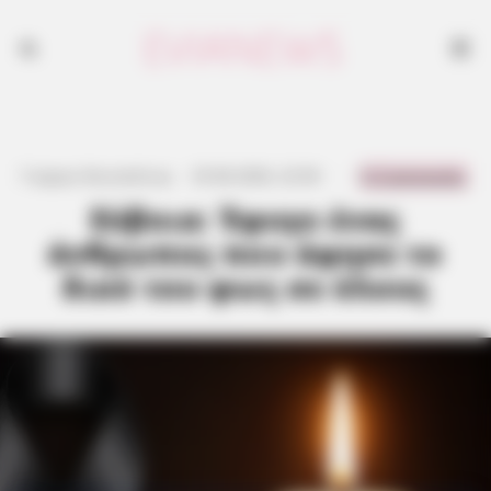
0 Comments
Γιώργος Κουτσελίνης
·
25.06.2026, 22:56
·
·
Εύβοια: Έφυγε ένας
άνθρωπος που άφησε το
δικό του φως σε όλους