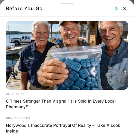
Before You Go
BOOSTARO
8 Times Stronger Than Viagra! "It Is Sold In Every Local
Pharmacy!"
BRAINBERRIES
Hollywood's Inaccurate Portrayal Of Reality – Take A Look
Σε ηλικία 88 ετών εκοιμήθη εν Κυρίω ο
Inside