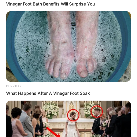
Vinegar Foot Bath Benefits Will Surprise You
BUZZDAY
What Happens After A Vinegar Foot Soak
TAGS
ΕΥΒΟΙΑ