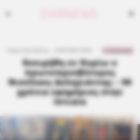
0 Comments
Γιώργος Κουτσελίνης
·
24.06.2026, 08:38
·
·
Εκοιμήθη εν Κυρίω ο
πρωτοπρεσβύτερος
Νικόλαος Δεληγιάννης – 56
χρόνια εφημέριος στην
Ιστιαία