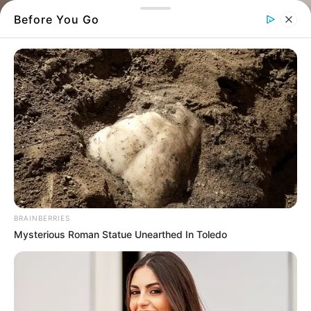
Before You Go
BRAINBERRIES
Mysterious Roman Statue Unearthed In Toledo
Η δόνηση καταγράφηκε ακριβώς 54 λεπτά
μετά τα μεσάνυχτα και ταξινομείται ως
ασθενής, χωρίς να αναφερθούν υλικές ζημιές