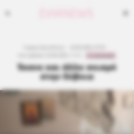
Γιώργος Κουτσελίνης
·
24.06.2026, 07:29
·
0 Comments
Last updated:
24.06.2026, 11:13
·
Έκανε και άλλο σεισμό
στην Εύβοια