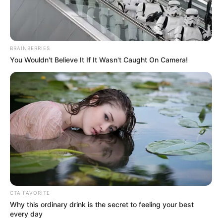
BRAINBERRIES
You Wouldn't Believe It If It Wasn't Caught On Camera!
CTA FAVORITE
Why this ordinary drink is the secret to feeling your best
every day