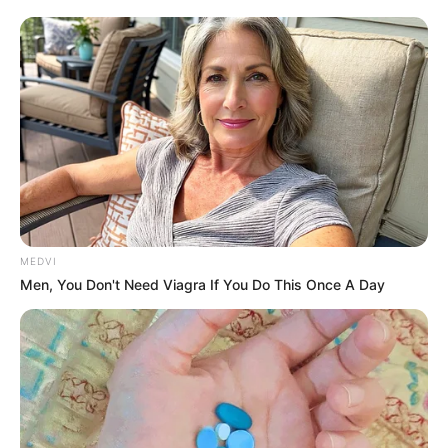
MEDVI
Men, You Don't Need Viagra If You Do This Once A Day