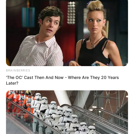
Εύβοια: Θρήνος για παλικάρι που δεν
κατάφερε να κρατηθεί στην ζωή
Σοβαρό τροχαίο στην Εύβοια: Ώρες αγωνίας
για γυναίκα
Ακολουθήστε το evianews.com στο
Google
News
ΤΑ ΠΙΟ ΔΗΜΟΦΙΛΗ
BRAINBERRIES
'The OC' Cast Then And Now - Where Are They 20 Years
Later?