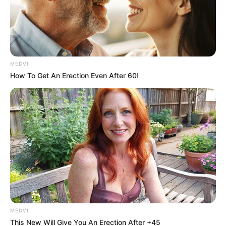
MEDVI
How To Get An Erection Even After 60!
MEDVI
This New Will Give You An Erection After +45