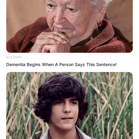
BUZZDAY
Dementia Begins When A Person Says This Sentence!