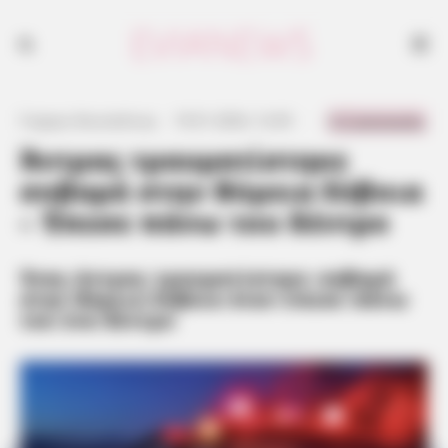
Ένας άντρας τραυματίστηκε σοβαρά στην Βόρεια Εύβοια όταν έπεσε
πάνω του ένα δέντρο
0 Comments
Γιώργος Κουτσελίνης
·
19.01.2024, 12:45
·
·
Άντρας τραυματίστηκε
σοβαρά στην Βόρεια Εύβοια
– Έπεσε πάνω του δέντρο
Ένας άντρας τραυματίστηκε σοβαρά
στην Βόρεια Εύβοια όταν έπεσε πάνω
του ένα δέντρο