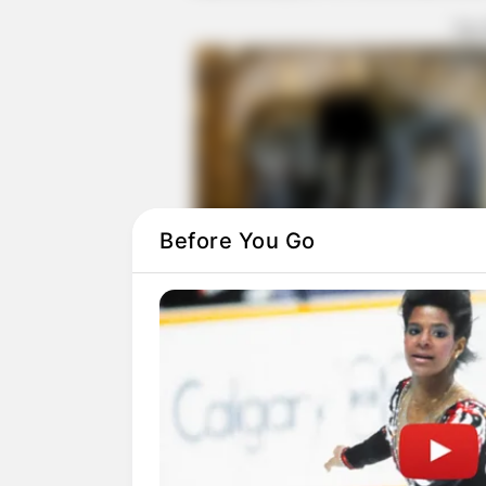
ΤΑ
Before You Go