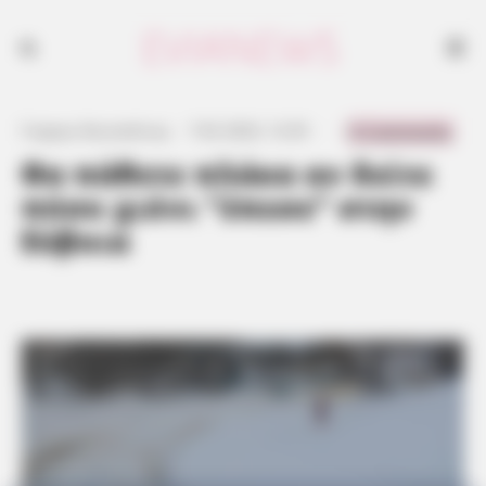
0 Comments
Γιώργος Κουτσελίνης
·
7.02.2023, 12:35
·
·
Θα πάθετε πλάκα αν δείτε
πόσο χιόνι “έπεσε” στην
Εύβοια