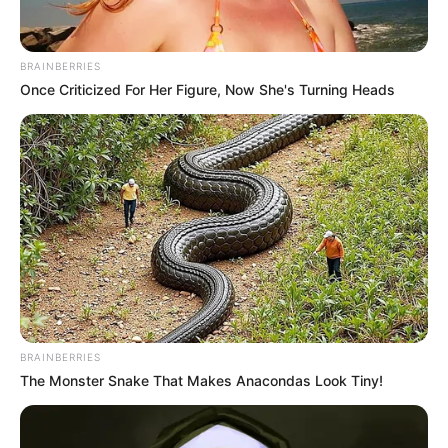
BRAINBERRIES
Once Criticized For Her Figure, Now She's Turning Heads
BRAINBERRIES
TAGS
The Monster Snake That Makes Anacondas Look Tiny!
ΣΤΕΝΗ ΝΕΑ