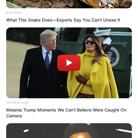
BUZZDAY
What This Snake Does—Experts Say You Can't Unsee It
INSTANTHUB
Melania Trump Moments We Can't Believe Were Caught On
Camera