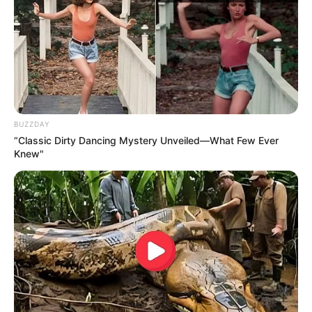
BUZZDAY
“Classic Dirty Dancing Mystery Unveiled—What Few Ever
Knew"