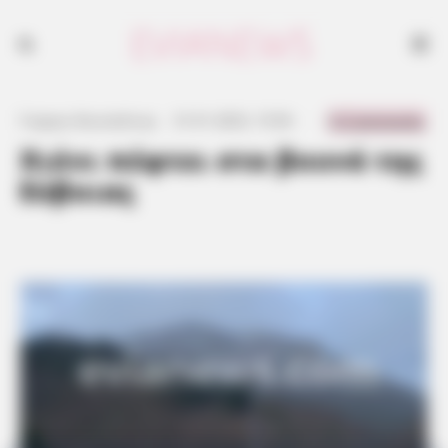
0 Comments
Γιώργος Κουτσελίνης
·
31.01.2023, 15:56
·
·
Χιόνι πέφτει στα βουνά της
Εύβοιας