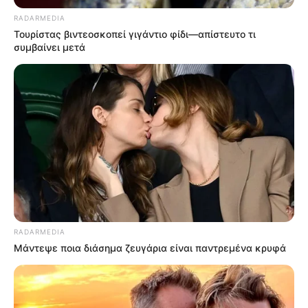
RADARMEDIA
Ακολουθήστε το evianews.com στο
Google
Τουρίστας βιντεοσκοπεί γιγάντιο φίδι—απίστευτο τι
News
συμβαίνει μετά
ΤΑ ΠΙΟ ΔΗΜΟΦΙΛΗ
RADARMEDIA
Μάντεψε ποια διάσημα ζευγάρια είναι παντρεμένα κρυφά