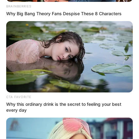
BRAINBERRIES
Σοβαρό τροχαίο στην Εύβοια: Ώρες αγωνίας
Why Big Bang Theory Fans Despise These 8 Characters
για γυναίκα
Ακολουθήστε το evianews.com στο
Google
News
ΤΑ ΠΙΟ ΔΗΜΟΦΙΛΗ
CTA FAVORITE
Why this ordinary drink is the secret to feeling your best
every day