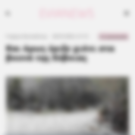
0 Comments
Γιώργος Κουτσελίνης
·
28.03.2023, 21:15
·
·
Και όμως έριξε χιόνι στα
βουνά της Εύβοιας