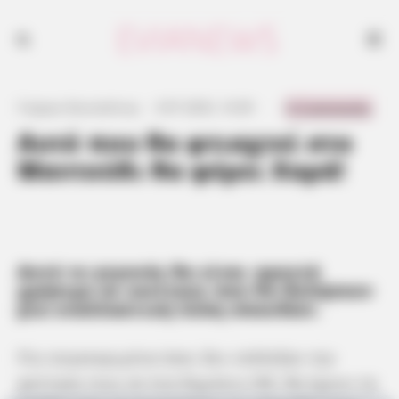
0 Comments
Γιώργος Κουτσελίνης
·
3.07.2023, 14:39
·
·
Αυτό που θα φτιαχτεί στο
Μαντούδι θα φέρει Χαρά!
Αυτό το γεγονός θα είναι αρκετά
χρήσιμο σε εκείνους που θα θελήσουν
μια εναλλακτική λύση σπουδών.
Πιο συγκεκριμένα όσοι δεν επέλεξαν την
φοίτηση τους σε ένα δημόσιο ΙΕΚ, θα έχουν τα