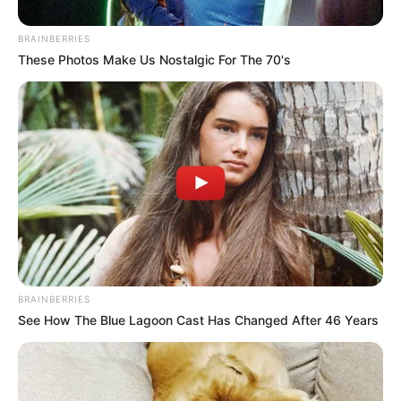
BRAINBERRIES
These Photos Make Us Nostalgic For The 70's
ΤΑΥΤΟΤΗΤΑ ΚΑΙ ΕΠΙΚΟΙΝΩΝΙΑ
ΟΡΟΙ ΧΡΗΣΗΣ
BRAINBERRIES
See How The Blue Lagoon Cast Has Changed After 46 Years
© 2025 EVIANEWS του Γιώργου Κουτσελίνη