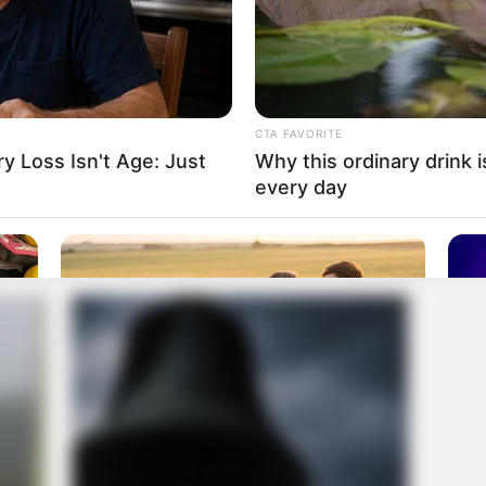
CTA FAVORITE
 Loss Isn't Age: Just
Why this ordinary drink i
every day
RURAL HEARTS
STOP
She Asked About Saturday Night. He
End 