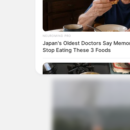
NEUROMIND PRO
Japan's Oldest Doctors Say Memory
Stop Eating These 3 Foods
VIRIFLOW
Urologists: This 3-Minute Bedtime