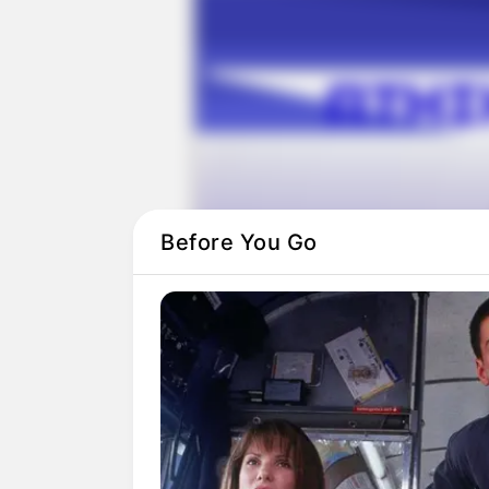
Before You Go