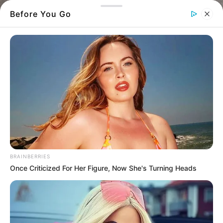
Before You Go
Παλιό σπίτι
BRAINBERRIES
Ήταν ο φόβος και ο τρόμος των ηλικιωμένων
Once Criticized For Her Figure, Now She's Turning Heads
στα χωριά του Δήμου Διρφύων Μεσσαπίων.
Δύο άγνωστοι, παριστάνοντας τους
πλανόδιους μανάβηδες, περιόδευαν σε