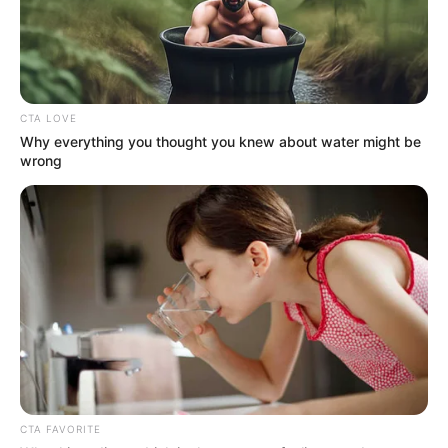
κατάφερε να κρατηθεί στην ζωή
Ακολουθήστε το evianews.com στο
Google
News
ΤΑ ΠΙΟ ΔΗΜΟΦΙΛΗ
CTA LOVE
Why everything you thought you knew about water might be
wrong
CTA FAVORITE