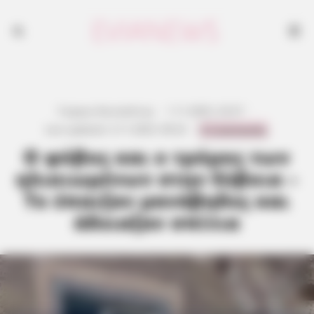
Γιώργος Κουτσελίνης
·
1.11.2025, 23:27
·
0 Comments
Last updated:
3.11.2025, 09:23
·
Ο φόβος και ο τρόμος των
ηλικιωμένων στην Εύβοια –
Το έπαιζαν μανάβηδες και
άδειαζαν σπίτια