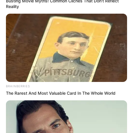
Busting Movie Myths! Common Clichés That Don't Reflect
Reality
BRAINBERRIES
The Rarest And Most Valuable Card In The Whole World