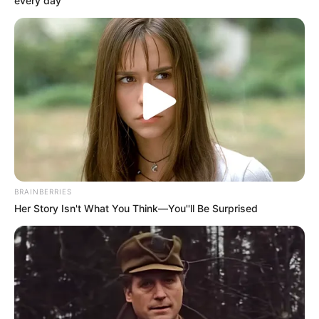
every day
BRAINBERRIES
Her Story Isn't What You Think—You''ll Be Surprised