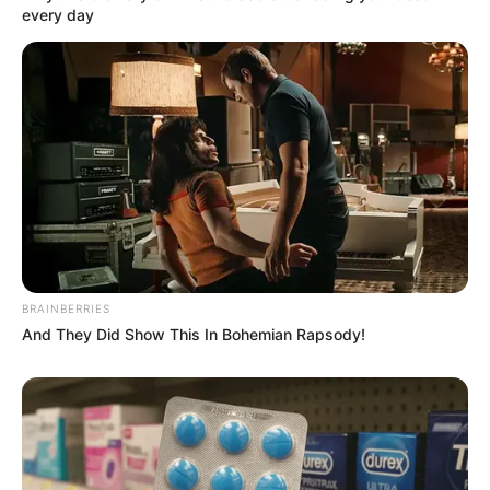
every day
BRAINBERRIES
And They Did Show This In Bohemian Rapsody!