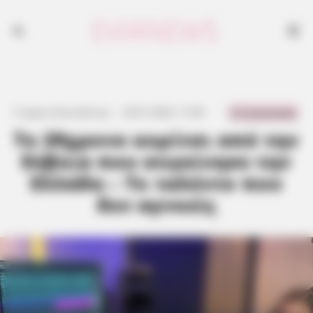
0 Comments
Γιώργος Κουτσελίνης
·
24.01.2026, 17:46
·
·
To 20χρονο κορίτσι από την
Εύβοια που συγκίνησε την
Ελλάδα – Το ταλέντο που
δεν αγνοείς