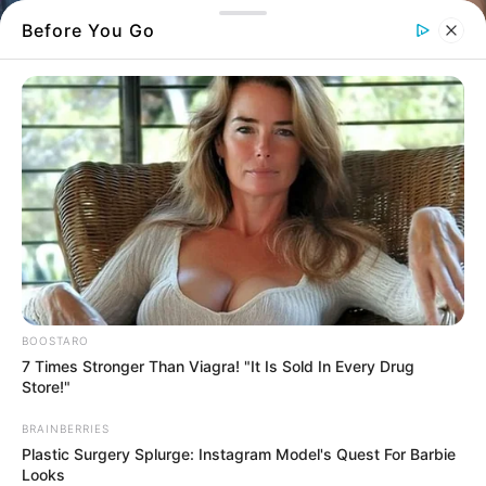
Before You Go
Η 20χρονη Ανδριάννα από τις Ροβιές
Η 20χρονη Ανδριάννα Αγγελοπούλου από
την Εύβοια που τους μάγεψε όλους
BOOSTARO
7 Times Stronger Than Viagra! "It Is Sold In Every Drug
Store!"
Με τη φωνή της και το αυθεντικό της
χαμόγελο, η
Ανδριάννα Αγγελοπούλου
από
BRAINBERRIES
τις
Ροβιές
κατέκτησε το κοινό και τους
Plastic Surgery Splurge: Instagram Model's Quest For Barbie
Looks
coaches του
The Voice of Greece
.