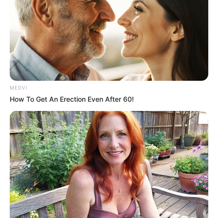
ομάδα του
Γιώργου Μαζωνάκη
, δείχνοντας
αποφασισμένη να κυνηγήσει το όνειρό της με
πάθος και συνέπεια.
Η 20χρονη Ευβοιώτισσα αποτελεί φωτεινό
παράδειγμα για τη νέα γενιά καλλιτεχνών
που επιλέγουν να μείνουν αυθεντικοί και να
MEDVI
εκφράζονται με ειλικρίνεια μέσα από τη
How To Get An Erection Even After 60!
μουσική. Αν συνεχίσει έτσι, όλα δείχνουν ότι
το μέλλον της ανήκει.
Παρότι η Ανδριάννα μπορεί να μην έφτασε
μέχρι τον μεγάλο τελικό του
The Voice of
Greece
, κατάφερε να κερδίσει κάτι εξίσου
σημαντικό: τις καρδιές των τηλεθεατών.
Με την αυθεντικότητα, το ταλέντο και τη