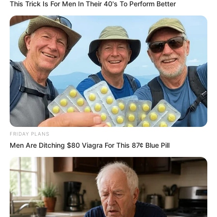
This Trick Is For Men In Their 40's To Perform Better
TAGS
ΕΥΒΟΙΑ
FRIDAY PLANS
Men Are Ditching $80 Viagra For This 87¢ Blue Pill
ΤΑΥΤΟΤΗΤΑ ΚΑΙ ΕΠΙΚΟΙΝΩΝΙΑ
ΟΡΟΙ ΧΡΗΣΗΣ