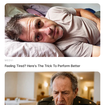
Το
The Voice of Greece
, γνωστό και ως The
Voice, είναι η ελληνική εκδοχή του διάσημου
μουσικού
talent show
που έχει παρουσιαστεί
σε πολλές χώρες παγκοσμίως. Το πρόγραμμα
βασίζεται στο ολλανδικό The Voice of Holland
και ακολουθεί την ίδια μορφή, όπου οι
διαγωνιζόμενοι περνούν από οντισιόν με
κλειστές καρέκλες, ώστε οι κριτές να τους
MEDVI
επιλέγουν μόνο από τη φωνή τους.
Feeling Tired? Here's The Trick To Perform Better
Στη συνέχεια, ακολουθούν τα battles, οι
πρόβες και οι ζωντανές εμφανίσεις, μέχρι την
ανάδειξη του νικητή. Στην Ελλάδα, η εκπομπή
έχει αγαπηθεί ιδιαίτερα από το κοινό και έχει
αναδείξει πολλούς νέους τραγουδιστές.