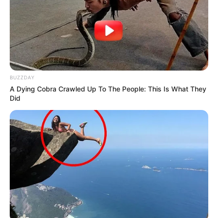
Ακολουθήστε το evianews.com στο
Google
News
ΤΑ ΠΙΟ ΔΗΜΟΦΙΛΗ
BUZZDAY
A Dying Cobra Crawled Up To The People: This Is What They
Did