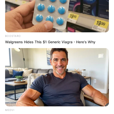
BOOSTARO
Walgreens Hides This $1 Generic Viagra - Here's Why
MEDVI