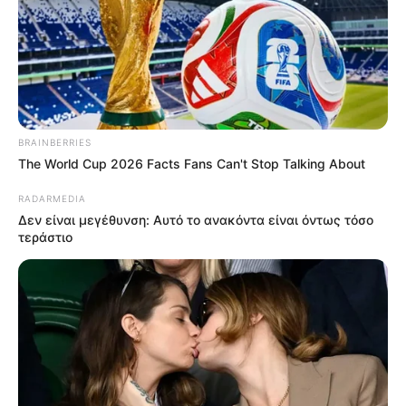
BRAINBERRIES
The World Cup 2026 Facts Fans Can't Stop Talking About
Αυτοκίνητο στο οποίο επέβαιναν δύο
RADARMEDIA
γυναίκες, κάτω από αδιευκρίνιστες μέχρι
Δεν είναι μεγέθυνση: Αυτό το ανακόντα είναι όντως τόσο
στιγμής συνθήκες, εξετράπη της πορείας του
τεράστιο
και προσέκρουσε με σφοδρότητα σε πλάτανο.
Από τη σύγκρουση, οι δύο γυναίκες
εγκλωβίστηκαν μέσα στο όχημα, προκαλώντας
μεγάλη κινητοποίηση της Πυροσβεστικής
Υπηρεσίας.