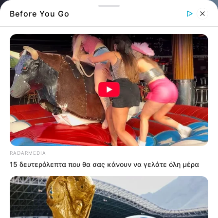
Before You Go
Σοβαρό τροχαίο ατύχημα σημειώθηκε το
RADARMEDIA
απόγευμα στη βόρεια Εύβοια, στην
15 δευτερόλεπτα που θα σας κάνουν να γελάτε όλη μέρα
περιοχή του Προκοπίου, στον Δήμο
Μαντουδίου – Λίμνης – Αγίας Άννας.