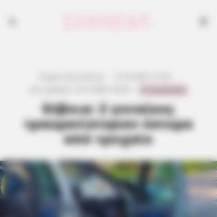
Γιώργος Κουτσελίνης
·
15.10.2025, 17:50
·
0 Comments
Last updated:
19.10.2025, 09:44
·
Εύβοια: 2 γυναίκες
τραυματίστηκαν ύστερα
από τροχαίο