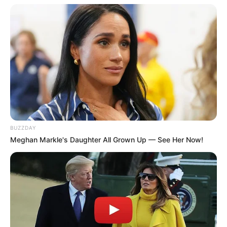
BUZZDAY
Meghan Markle's Daughter All Grown Up — See Her Now!