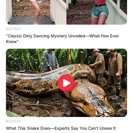
BUZZDAY
“Classic Dirty Dancing Mystery Unveiled—What Few Ever
Knew"
BUZZDAY
What This Snake Does—Experts Say You Can't Unsee It