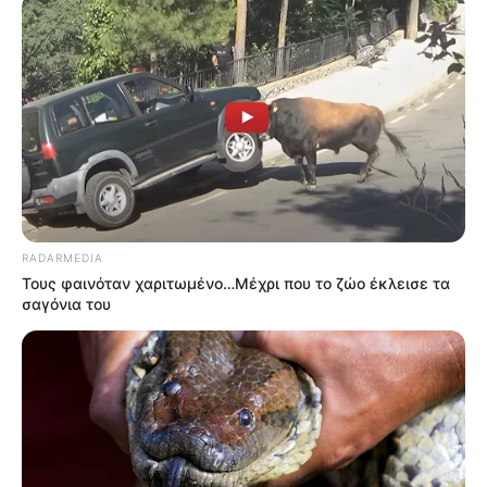
πλευρές, 90 λεπτά από Χαλκίδα
Ώρες αγωνίας για άντρα από την Εύβοια
ύστερα από τροχαίο
Ακολουθήστε το evianews.com στο
Google
News
Πατήστε στον player για να ακούσετε ζωντανά
τον Γιώργο Κουτελίνη στον Πτήση 103,2 fm
RADARMEDIA
Τους φαινόταν χαριτωμένο…Μέχρι που το ζώο έκλεισε τα
σαγόνια του