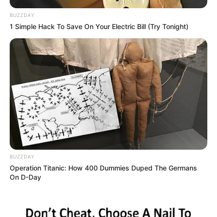
BUZZDAY
1 Simple Hack To Save On Your Electric Bill (Try Tonight)
BUZZDAY
Operation Titanic: How 400 Dummies Duped The Germans
On D-Day