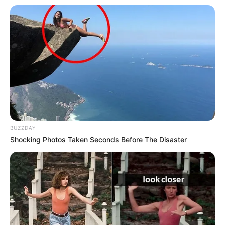
ΤΑ ΠΙΟ ΔΗΜΟΦΙΛΗ
BUZZDAY
Shocking Photos Taken Seconds Before The Disaster