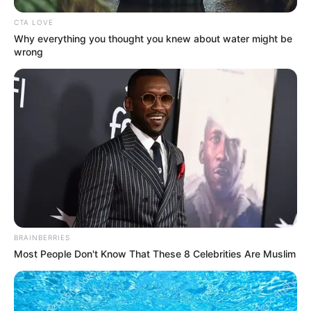
Εύβοια: Θρήνος για παλικάρι που δεν
κατάφερε να κρατηθεί στην ζωή
CTA LOVE
Why everything you thought you knew about water might be
wrong
Σοβαρό τροχαίο στην Εύβοια: Ώρες αγωνίας
για γυναίκα
Ακολουθήστε το evianews.com στο
Google
News
ΤΑ ΠΙΟ ΔΗΜΟΦΙΛΗ
BRAINBERRIES
Most People Don't Know That These 8 Celebrities Are Muslim