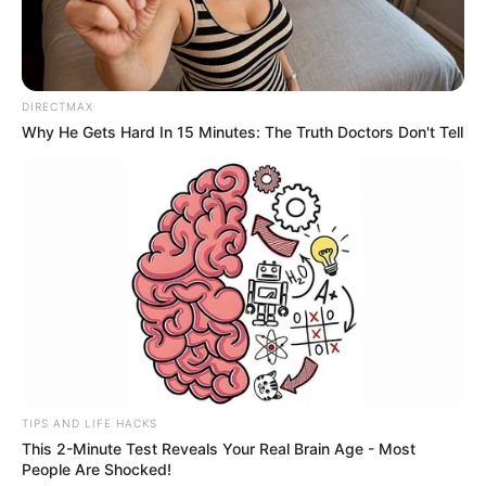
DIRECTMAX
Why He Gets Hard In 15 Minutes: The Truth Doctors Don't Tell
TIPS AND LIFE HACKS
This 2-Minute Test Reveals Your Real Brain Age - Most
People Are Shocked!