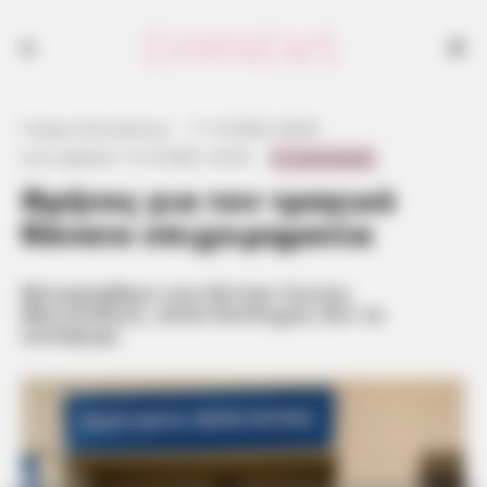
Γιώργος Κουτσελίνης
·
11.10.2025, 09:40
·
0 Comments
Last updated:
12.10.2025, 22:04
·
Θρήνος για τον τραγικό
θάνατο επιχειρηματία
Μεταφέρθηκε στο Κέντρο Υγείας
Μαντουδίου, αλλά δυστυχώς δεν τα
κατάφερε