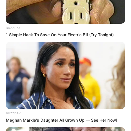
BUZZDAY
1 Simple Hack To Save On Your Electric Bill (Try Tonight)
BUZZDAY
Meghan Markle's Daughter All Grown Up — See Her Now!