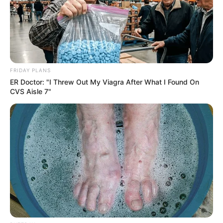
FRIDAY PLANS
ER Doctor: "I Threw Out My Viagra After What I Found On
CVS Aisle 7"