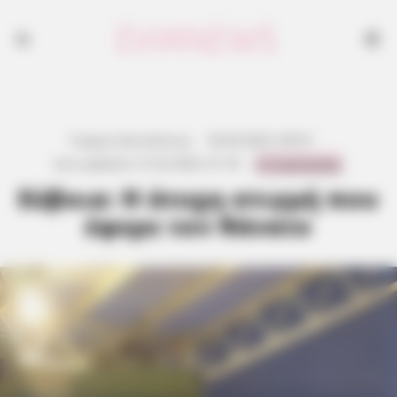
Γιώργος Κουτσελίνης
·
30.09.2025, 09:53
·
0 Comments
Last updated:
21.02.2026, 01:18
·
Εύβοια: Η άτυχη στιγμή που
έφερε τον θάνατο