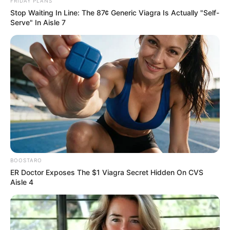
FRIDAY PLANS
Ο ένας από τους 2 άντρες, σοβαρά
Stop Waiting In Line: The 87¢ Generic Viagra Is Actually "Self-
Serve" In Aisle 7
τραυματισμένος, κατάφερε να καλέσει
βοήθεια με το κινητό του και μεταφέρθηκε
στο νοσοκομείο εκτός κινδύνου.
Δυστυχώς, ο άλλος άντρας, ηλικίας άνω των
70 ετών, ανασύρθηκε νεκρός.
BOOSTARO
ER Doctor Exposes The $1 Viagra Secret Hidden On CVS
Aisle 4