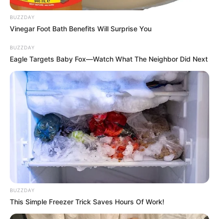
News
BUZZDAY
Vinegar Foot Bath Benefits Will Surprise You
ΤΑ ΠΙΟ ΔΗΜΟΦΙΛΗ
BUZZDAY
Eagle Targets Baby Fox—Watch What The Neighbor Did Next
BUZZDAY
This Simple Freezer Trick Saves Hours Of Work!