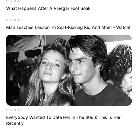
BUZZDAY
TAGS
What Happens After A Vinegar Foot Soak
ΘΑΝΑΤΟΣ
ΙΣΤΙΑΙΑ
BUZZDAY
ΠΟΥ ΕΓΙΝΕ ΤΡΟΧΑΙΟ ΣΤΗΝ ΕΥΒΟΙΑ
ΡΟΒΙΕΣ
Man Teaches Lesson To Seat-Kicking Kid And Mom – Watch!
ΤΑΥΤΟΤΗΤΑ ΚΑΙ ΕΠΙΚΟΙΝΩΝΙΑ
ΟΡΟΙ ΧΡΗΣΗΣ
BUZZDAY
Everybody Wanted To Date Her In The 80s & This Is Her
Recently