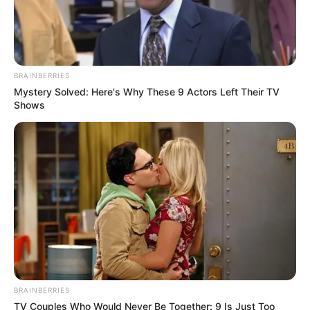
BRAINBERRIES
Mystery Solved: Here's Why These 9 Actors Left Their TV
Shows
BRAINBERRIES
TV Couples Who Would Never Be Together: 9 Is Just Too