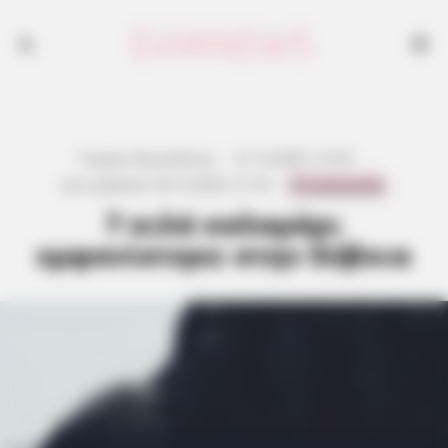
Γιώργος Κουτσελίνης
·
31.12.2025, 13:18
·
0 Comments
Last updated:
29.12.2025, 21:18
·
7 κιλά καλαμάρι
εμφανίστηκε στην Εύβοια