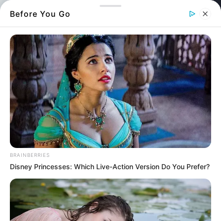
Before You Go
Θάλασσα, pexels
Δεν πίστευαν με αυτό που έβλεπαν στα
μάτια τους – Ένα θεόρατο καλαμάρι
έβγαλαν μέσα από τη θάλασσα
BRAINBERRIES
Disney Princesses: Which Live-Action Version Do You Prefer?
Στο Πευκί της Βόρειας Εύβοιας, ένας
ψαράς
ήρθε αντιμέτωπος με ένα από τα πιο απίθανα
θεάματα που έχει καταγράψει η κάμερα.
Ένα τεράστιο καλαμάρι, που ζύγιζε πάνω από