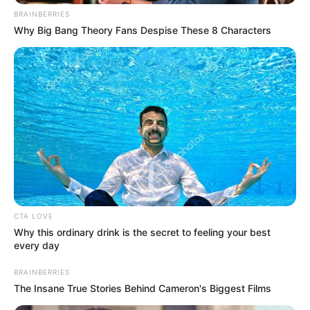
BRAINBERRIES
Why Big Bang Theory Fans Despise These 8 Characters
Το καλαμάρι, αν και άκακο, εντυπωσίασε με το
μέγεθος του όσους το αντίκρισαν από κοντά.
Οι περισσότεροι σχολίασαν πως σπάνια
εμφανίζονται τόσο μεγάλα δείγματα στα
παράλια της Εύβοιας.
Άλλοι αστειεύτηκαν λέγοντας ότι με ένα
CTA LOVE
τέτοιο καλαμάρι «τρώνε άνετα δέκα
Why this ordinary drink is the secret to feeling your best
οικογένειες».
every day
BRAINBERRIES
Το βίντεο έγινε γρήγορα viral, με χιλιάδες
The Insane True Stories Behind Cameron's Biggest Films
θεατές να μένουν έκπληκτοι από το