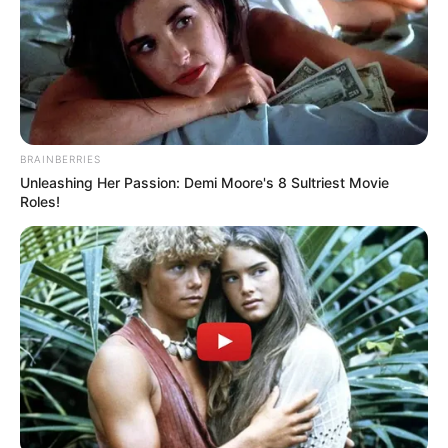
BRAINBERRIES
Unleashing Her Passion: Demi Moore's 8 Sultriest Movie
Roles!