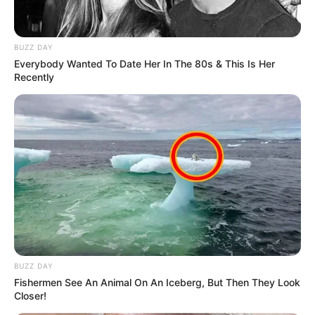
BUZZ DAY
Everybody Wanted To Date Her In The 80s & This Is Her
Recently
BUZZ DAY
Fishermen See An Animal On An Iceberg, But Then They Look
Closer!