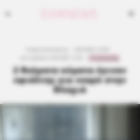
Γιώργος Κουτσελίνης
·
8.09.2025, 21:08
·
0 Comments
Last updated:
9.09.2025, 12:42
·
2 θεόρατα κύματα έγιναν
εφιάλτης για νεαρό στην
Βλαχιά