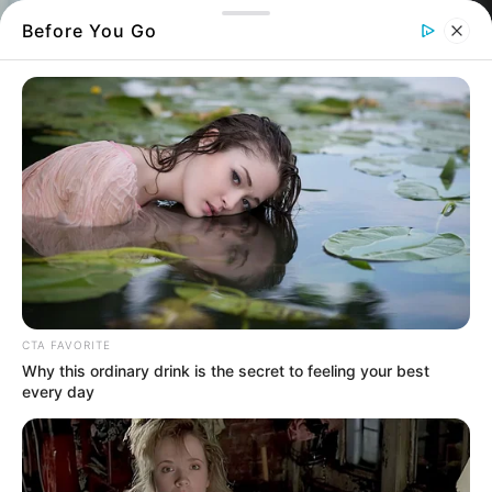
Before You Go
κέντρο υγείας - Φωτογραφία αρχείου
Μέσα σε λίγα δευτερόλεπτα έζησε τον
εφιάλτη
CTA FAVORITE
Why this ordinary drink is the secret to feeling your best
Στην
παραλία
Βλαχιά
της Εύβοιας, ένα
every day
ξαφνικό περιστατικό μεταμόρφωσε τις
ξέγνοιαστες στιγμές ενός νεαρού, σε
πραγματικό εφιάλτη το μεσημέρι της