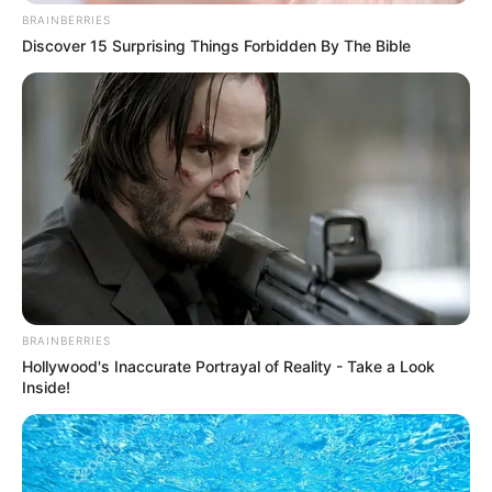
BRAINBERRIES
Εύβοια: Θρήνος για παλικάρι που δεν
Discover 15 Surprising Things Forbidden By The Bible
κατάφερε να κρατηθεί στην ζωή
Σοβαρό τροχαίο στην Εύβοια: Ώρες αγωνίας
για γυναίκα
Ακολουθήστε το evianews.com στο
Google
News
ΤΑ ΠΙΟ ΔΗΜΟΦΙΛΗ
BRAINBERRIES
Hollywood's Inaccurate Portrayal of Reality - Take a Look
Inside!