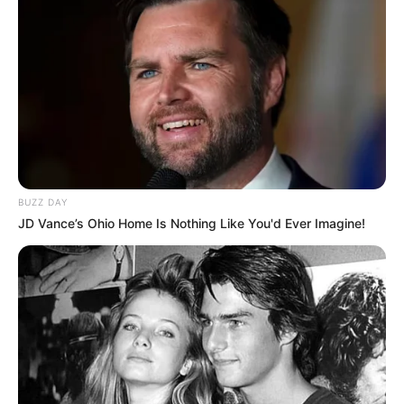
BUZZ DAY
JD Vance’s Ohio Home Is Nothing Like You'd Ever Imagine!