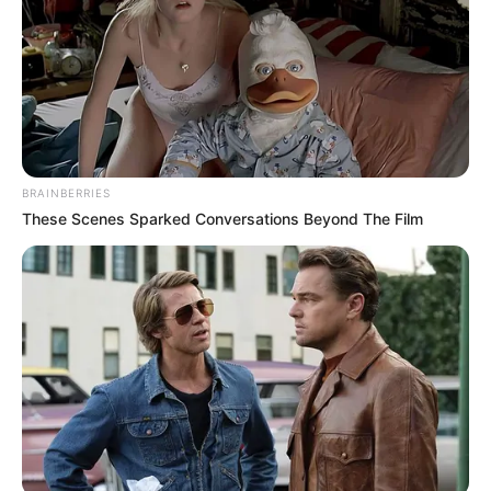
Κυριακής 7 Σεπτεμβρίου 2025.
Είναι το δεύτερο
περιστατικό
που συμβαίνει
στην συγκεκριμένη παραλία τις τελευταίες
ημέρες.
Ο άνδρας, που βρισκόταν στην περιοχή για
BRAINBERRIES
τις διακοπές του, αποφάσισε να κολυμπήσει,
These Scenes Sparked Conversations Beyond The Film
καθώς παρά τον αέρα η θάλασσα δεν φαινόταν
να είναι επικίνδυνη.
Όμως, δύο μεγάλα
κύματα
ήταν αρκετά για
να τον αιφνιδιάσουν. Το πρώτο τον παρέσυρε.
Ο άνδρας αγωνιζόταν με όλες του τις
δυνάμεις απέναντι στα μανιασμένα κύματα,
πασχίζοντας να μείνει στην επιφάνεια, ενώ το
νερό τον έσπρωχνε ασταμάτητα προς τα