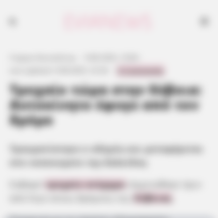
Τραυματίστηκε ο οδηγός και μεταφέρεται στο νοσοκομείο της
Χαλκίδας
Γιώργος Κουτσελίνης
·
9.08.2025, 19:06
·
0 Comments
Last updated:
9.08.2025, 23:34
·
Τροχαίο τώρα στην Εύβοια:
Αυτοκίνητο έφυγε από τον
δρόμο
Τραυματίστηκε ο οδηγός και μεταφέρεται
στο νοσοκομείο της Χαλκίδας
Σοβαρό
τροχαίο ατύχημα
σημειώθηκε πριν
από λίγο στους δρόμους της
Εύβοιας
.