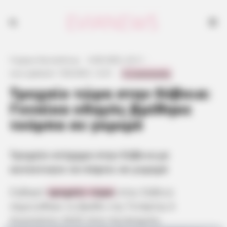
Τροχαίο ατύχημα στην Εύβοια με αυτοκίνητο να πέφτει σε γκρεμό
Γιώργος Κουτσελίνης
·
6.08.2025, 23:11
·
0 Comments
Last updated:
7.08.2025, 12:41
·
Τροχαίο τώρα στην Εύβοια:
Γυναίκα οδηγός βρέθηκε
τούμπα σε γκρεμό
Τροχαίο ατύχημα στην Εύβοια με
αυτοκίνητο να πέφτει σε γκρεμό
Σοβαρό
τροχαίο τώρα
στην Εύβοια
σημειώθηκε το βράδυ της Τετάρτης 6
Αυγούστου 2025 στον Αγιόκαμπο,