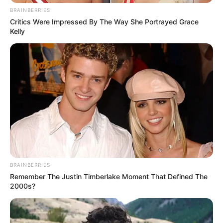
για γυναίκα
BRAINBERRIES
Critics Were Impressed By The Way She Portrayed Grace
Η δίδυμη παραλία-έκπληξη της Εύβοιας: Μια
Kelly
λωρίδα άμμου με θάλασσα και στις δύο
πλευρές, 90 λεπτά από Χαλκίδα
Ώρες αγωνίας για άντρα από την Εύβοια
ύστερα από τροχαίο
Ακολουθήστε το evianews.com στο
Google
News
ΤΑ ΠΙΟ ΔΗΜΟΦΙΛΗ
BRAINBERRIES
Remember The Justin Timberlake Moment That Defined The
2000s?