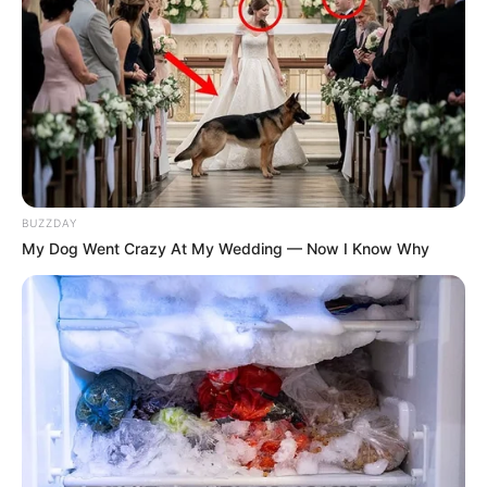
BUZZDAY
My Dog Went Crazy At My Wedding — Now I Know Why