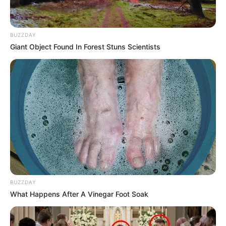
BUZZDAY
Giant Object Found In Forest Stuns Scientists
BUZZDAY
What Happens After A Vinegar Foot Soak