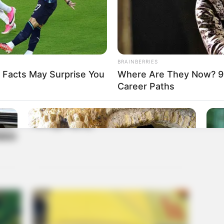
BRAINBERRIES
 Facts May Surprise You
Where Are They Now? 9
Career Paths
BRAINBERRIES
BRAIN
st
17 Rare Churches Underground That
The