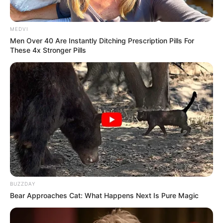
TAGS
ΒΟΥΝΟ
ΔΙΡΦΥΣ
MEDVI
Men Over 40 Are Instantly Ditching Prescription Pills For
These 4x Stronger Pills
ΤΑΥΤΟΤΗΤΑ ΚΑΙ ΕΠΙΚΟΙΝΩΝΙΑ
ΟΡΟΙ ΧΡΗΣΗΣ
BUZZDAY
Bear Approaches Cat: What Happens Next Is Pure Magic