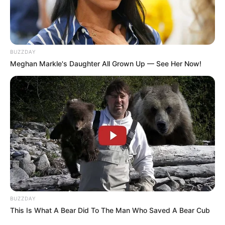
BUZZDAY
Meghan Markle's Daughter All Grown Up — See Her Now!
BUZZDAY
This Is What A Bear Did To The Man Who Saved A Bear Cub