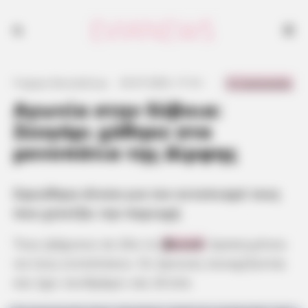
0 Comments
Γιώργος Κουτσελίνης
·
25.07.2025, 17:14
·
·
Αγωνία στην Εύβοια:
Ζευγάρι χάθηκε στα
μονοπάτια της Δίρφης
Σηκώθηκε drone για τον εντοπισμό τους
που χτενίζει την περιοχή
Τους ψάχνουν σε όλο το
βουνό
προκειμένου
να τους εντοπίσουν. Οι έρευνες συνεχίζονται
και έχει συνδράμει και drone.