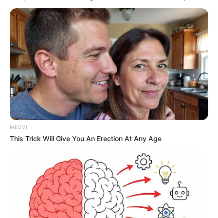
MEDVI
This Trick Will Give You An Erection At Any Age