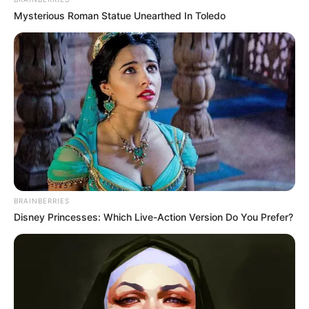
και ο δήμαρχος Διρφύων Μεσσαπίων, Γιώργος
Mysterious Roman Statue Unearthed In Toledo
Ψαθάς, ο οποίος έδωσε εντολή να απογειωθεί
το drone του Δήμου, προκειμένου η εναέρια
έρευνα να συμβάλει στον ταχύτερο εντοπισμό
των αγνοουμένων.
Οι έρευνες συνεχίζονται εντατικά σε μια
περιοχή με ιδιαίτερα δύσκολη μορφολογία.
Δείτε παρακάτω στον χάρτη, το σημείο όπου
γίνονται οι έρευνες.
BRAINBERRIES
Disney Princesses: Which Live-Action Version Do You Prefer?