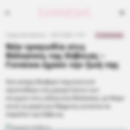
0 Comments
Γιώργος Κουτσελίνης
·
23.07.2025, 11:57
·
·
Νέα τραγωδία στις
θάλασσες της Εύβοιας –
Γυναίκα έχασε την ζωή της
Ένα ακόμη θλιβερό περιστατικό
προστέθηκε στη μακρά λίστα των
πνιγμών στις ελληνικές θάλασσες, με θύμα
αυτή τη φορά μία 80χρονη γυναίκα σε
παραλία της Εύβοιας