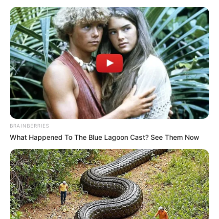
μετέφερε εσπευσμένα στο Κέντρο Υγείας
Ιστιαίας.
Εκεί, παρά τις προσπάθειες των γιατρών,
απλώς διαπιστώθηκε ο θάνατός της.
Το Α’ Λιμενικό Τμήμα Ωρεών, που έχει
αναλάβει την προανάκριση για το συμβάν,
παρήγγειλε τη διενέργεια νεκροψίας-
νεκροτομής προκειμένου να αποσαφηνιστούν
BRAINBERRIES
τα ακριβή αίτια του θανάτου της άτυχης
What Happened To The Blue Lagoon Cast? See Them Now
γυναίκας.
Περισσότερα νέα από την Εύβοια
Είδαν αυτοκίνητο να εξαφανίζεται από τη