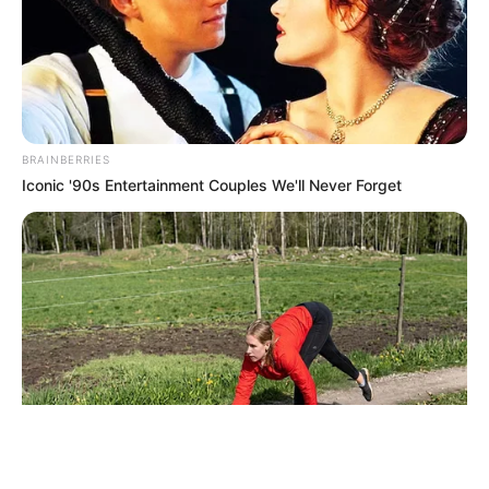
ΤΑΥΤΟΤΗΤΑ ΚΑΙ ΕΠΙΚΟΙΝΩΝΙΑ
ΟΡΟΙ ΧΡΗΣΗΣ
BRAINBERRIES
Iconic '90s Entertainment Couples We'll Never Forget
© 2025 EVIANEWS του Γιώργου Κουτσελίνη
BRAINBERRIES