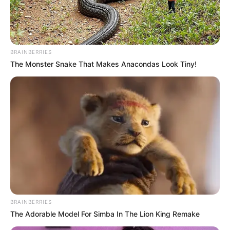
φωτιά στην Τριάδα;
Βουβός θρήνος σε περιοχή της Εύβοιας –
Κανείς δεν μπορούσε να πιστέψει ότι έφυγε
τόσο νωρίς
BRAINBERRIES
The Monster Snake That Makes Anacondas Look Tiny!
Εύβοια: Θρήνος για παλικάρι που δεν
κατάφερε να κρατηθεί στην ζωή
Ακολουθήστε το evianews.com στο
Google
News
ΤΑ ΠΙΟ ΔΗΜΟΦΙΛΗ
BRAINBERRIES
The Adorable Model For Simba In The Lion King Remake