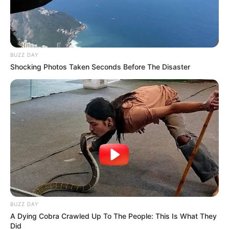
BUZZ DAY
Shocking Photos Taken Seconds Before The Disaster
BUZZ DAY
A Dying Cobra Crawled Up To The People: This Is What They
Did