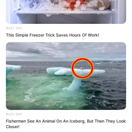
BUZZ DAY
This Simple Freezer Trick Saves Hours Of Work!
BUZZ DAY
Fishermen See An Animal On An Iceberg, But Then They Look
Closer!