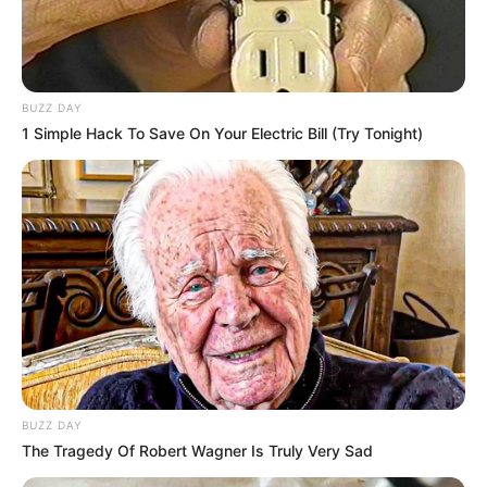
BUZZ DAY
1 Simple Hack To Save On Your Electric Bill (Try Tonight)
BUZZ DAY
The Tragedy Of Robert Wagner Is Truly Very Sad