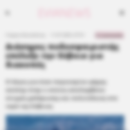
Ο λόγος για έναν παγκοσμίου φήμης σούπερ σταρ ο οποίος
απολαμβάνει στιγμές χαλάρωσης και πολυτέλειας στα νερά της
Εύβοιας
0 Comments
Γιώργος Κουτσελίνης
·
11.07.2025, 07:51
·
·
Διάσημος ποδοσφαιριστής
επέλεξε την Εύβοια για
διακοπές
Ο λόγος για έναν παγκοσμίου φήμης
σούπερ σταρ ο οποίος απολαμβάνει
στιγμές χαλάρωσης και πολυτέλειας στα
νερά της Εύβοιας