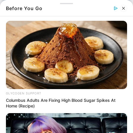
Before You Go
Λίγο πριν επιστρέψει στη Σαουδική Αραβία
για την προετοιμασία της ομάδας του, Αλ
Νασρ, ο Πορτογάλος άσος έκανε
οικογενειακές διακοπές με το υπερπολυτελές
γιοτ του, επιλέγοντας τον νομό μς ως έναν
GLYCOGEN SUPPORT
από τους σταθμούς του.
Columbus Adults Are Fixing High Blood Sugar Spikes At
Home (Recipe)
Το εντυπωσιακό σκάφος του εθεάθη το
απόγευμα της Πέμπτης 10 Ιουλίου 2025 να
διασχίζει τα ανοιχτά της Βόρειας Εύβοιας,