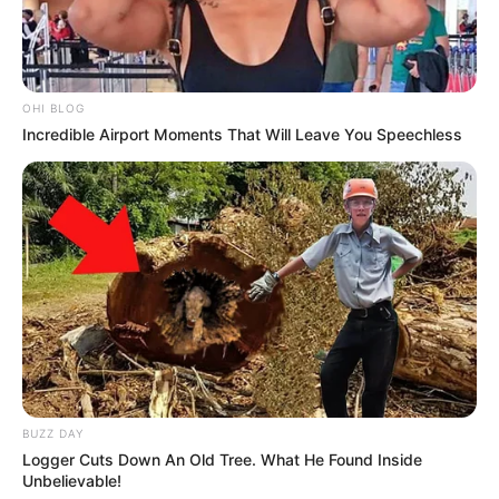
OHI BLOG
Incredible Airport Moments That Will Leave You Speechless
BUZZ DAY
Logger Cuts Down An Old Tree. What He Found Inside
Unbelievable!