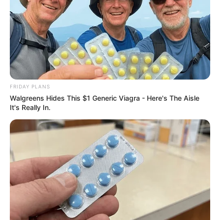
FRIDAY PLANS
Walgreens Hides This $1 Generic Viagra - Here's The Aisle
TAGS
It's Really In.
ΕΥΒΟΙΑ
ΘΑΛΑΣΣΑ
ΘΗΣΑΥΡΟΥΣ