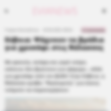
Με φακούς, σκάφη και γερά νεύρα, κάποιοι δεν βγαίνουν για ψάρεμα…
αλλά για χρυσάφι από τον βυθό
0 Comments
Γιώργος Κουτσελίνης
·
20.06.2025, 08:42
·
·
Εύβοια: Ψάχνουν τα βράδια
για χρυσάφι στις θάλασσες
Με φακούς, σκάφη και γερά νεύρα,
κάποιοι δεν βγαίνουν για ψάρεμα… αλλά
για χρυσάφι από τον βυθό! Στην Εύβοια, η
θάλασσα κρύβει “θησαυρούς” για όσους
τολμούν να παρανομήσουν