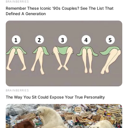
BRAINBERRIES
Remember These Iconic '90s Couples? See The List That
Defined A Generation
Περισσότερα νέα από την Εύβοια
BRAINBERRIES
The Way You Sit Could Expose Your True Personality
Σοβαρό τροχαίο στην Εύβοια: Ώρες αγωνίας
για γυναίκα
Η δίδυμη παραλία-έκπληξη της Εύβοιας: Μια
λωρίδα άμμου με θάλασσα και στις δύο