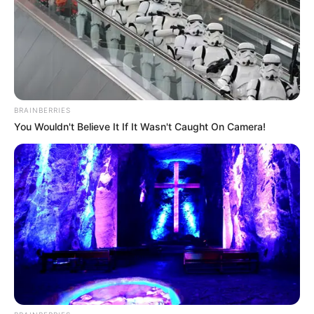
BRAINBERRIES
You Wouldn't Believe It If It Wasn't Caught On Camera!