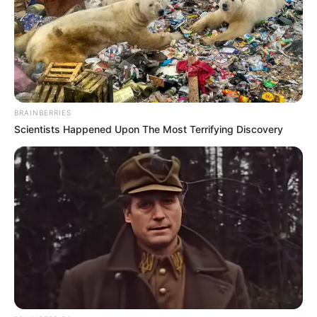
πλευρές, 90 λεπτά από Χαλκίδα
Ώρες αγωνίας για άντρα από την Εύβοια
ύστερα από τροχαίο
Ακολουθήστε το evianews.com στο
Google
BRAINBERRIES
News
Scientists Happened Upon The Most Terrifying Discovery
ΤΑ ΠΙΟ ΔΗΜΟΦΙΛΗ