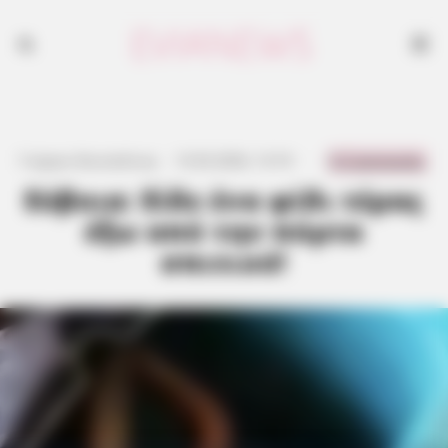
0 Comments
Γιώργος Κουτσελίνης
·
13.03.2026, 13:19
·
·
Εύβοια: Είδε ένα φίδι τέρας
έξω από την πόρτα
σπιτιού!