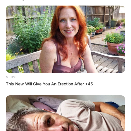
MEDVI
This New Will Give You An Erection After +45
TAGS
ΦΙΔΙ