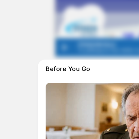
Before You Go
ΤΑ