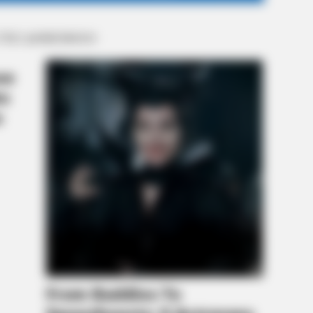
Architectural Marvels
Fre
 ΠΙΟ ΔΗΜΟΦΙΛΗ
BRAINBERRIES
From The Olympics
Most People Don't Know 
Muslim