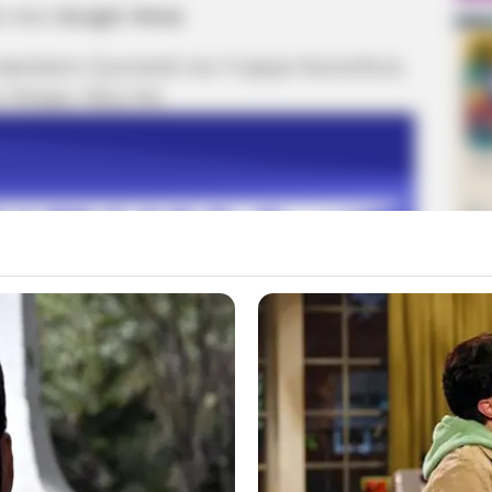
m στο
Google News
 ακούσετε ζωντανά τον Γιώργο Κουτελίνη
 Πτήση 103,2 fm