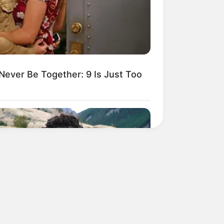
ever Be Together: 9 Is Just Too
BERRIES
Truth Will Finally Set Gina Carano