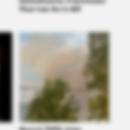
BRAINBERRIES
BRAIN
Tropes Hollywood Invented That Have
17 
Nothing To Do With Reality
Chu