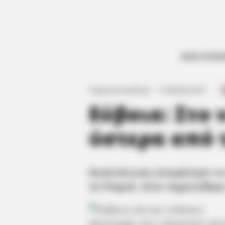
ΟΛΕΣ ΟΙ ΕΙΔ
Γιώργος Κουτσελίνης
·
11.06.2025, 20:16
·
·
Εύβοια: Στο
ύστερα από 
Αναστάτωση επικράτησε το 
τα Ψαχνά, όταν σημειώθηκ
Φορτηγάκι που οδηγούσε αλλ