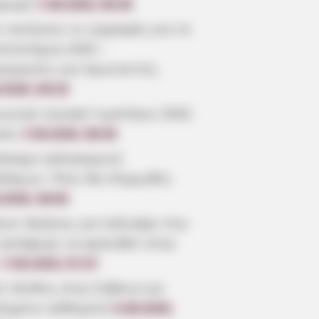
ρωμή
7.08.2026, 08:39
 ανοίγουν οι εγγραφές για τα
επιστήμια 2026 –
ρομηνίες για πρωτοετείς
.2026, 08:19
ωνικό οικιακό τιμολόγιο 2026
ηση
7.08.2026, 08:05
όσημο καλοκαιριού
οδόμων: Πότε θα πληρωθεί;
.2026, 08:00
οια: Θρήνος για παλικάρι που
 κατάφερε να κρατηθεί στην
7.08.2026, 07:37
ύ πένθος στην Εύβοια για
πημένο καθηγητή
6.08.2026,