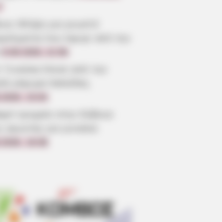
7
οια: Θλίψη για γνωστό
γγελματία που έφυγε από την
6.08.2026, 21:56
: Γυναίκα έπεσε από την
λή γέφυρα Χαλκίδας
.2026, 15:04
αρό τροχαίο στην Εύβοια:
ς αγωνίας για γυναίκα
.2026, 19:38