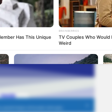
BRAINBERRIES
h Member Has This Unique
TV Couples Who Would N
Weird
BRAINBERRIES
BRAIN
The Chapel Of Sound Amphitheater -
The 