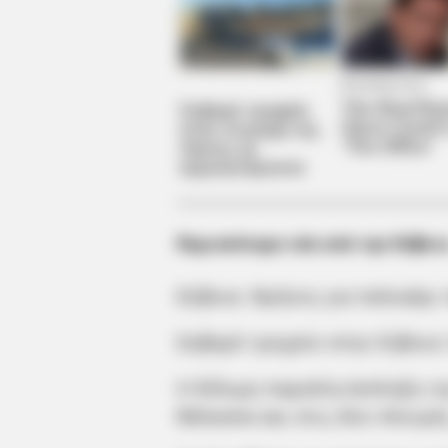
Περισσότερα νέα από την Εύβοι
Εύβοια: Θρήνος για παλικάρι
Σοβαρό τροχαίο στην Εύβοια:
Η δίδυμη παραλία-έκπληξη τη
θάλασσα και στις δύο πλευρέ