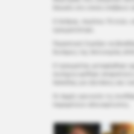
δίκυκλο στο οποίο επέβαινε η
Ο άνδρας, περίπου 70 ετών, 
τραυματίστηκε.
Περαστικοί έτρεξαν να βοηθή
δυνάμεις της Αστυνομίας αλλ
Ο τραυματίας μεταφέρθηκε αρ
συνέχεια κρίθηκε απαραίτητη
Χαλκίδας για εξετάσεις και νο
Οι Αρχές ερευνούν τις συνθή
παραμένουν αδιευκρίνιστες.