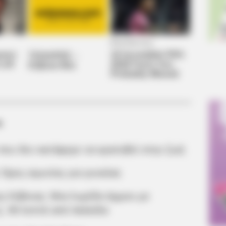
α
 που δεν κατάφερε να κρατηθεί στην ζωή
 Ώρες αγωνίας για γυναίκα
ς Εύβοιας: Μια λωρίδα άμμου με
ς, 90 λεπτά από Χαλκίδα