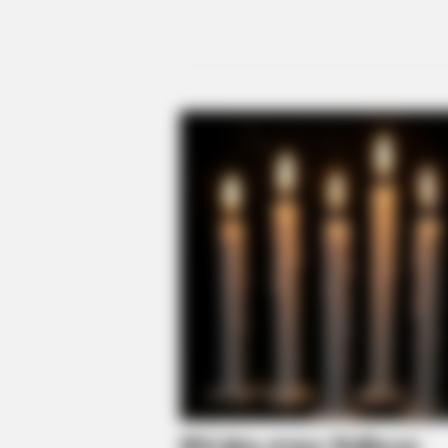
BRAINBERRIES
Are You The Same Alone And With
Others? Find Out