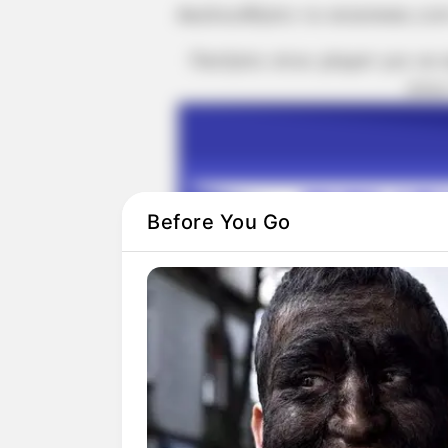
Ακολουθήστε το evianews.co
Πατήστε στον player για να
στον
Before You Go