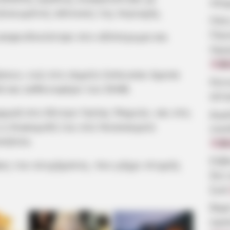
πλη
λικιωμένος κάτοικος της περιοχής.
Πότε
Παν
εκσφενδονίστηκε στο οδόστρωμα και
Ημε
7.08
σουν, ενώ στο σημείο έσπευσαν άμεσα
Κοιν
ά και ασθενοφόρο του ΕΚΑΒ.
αίτ
χικά στο Κέντρο Υγείας Ψαχνών, και στη
Δωρ
 η διακομιδή του στο Νοσοκομείο
οικ
σηλεία.
7.08
Εύβ
κες του ατυχήματος, που μέχρι στιγμής
δεν
ζωή
Βαρ
αγα