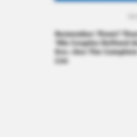
They're Good
ΤΑ
BRAINBERRIES
Unforgettable Awkward Moments 