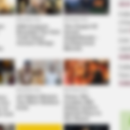
22:1
Εύβ
επα
ζωή
ΣΟΚ
υψη
6.08
Σοβ
Ώρε
5.08