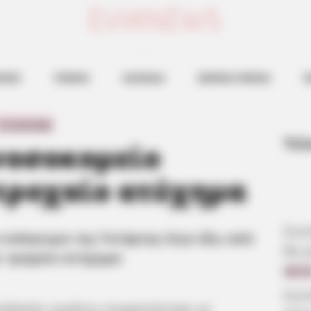
ευβοια νεα
ΗΣΕΙΣ
ΕΥΒΟΙΑ
ΧΑΛΚΙΔΑ
ΒΟΡΕΙΑ ΕΥΒΟΙΑ
Ν
0 Comments
Τελ
 νοσοκομείο
τροχαίο ατύχημα
Συν
απόγευμα της Τετάρτης λίγο έξω από
θα γ
ε τροχαίο ατύχημα
08:5
Συν
οδαπός εργάτης συγκρούστηκε με