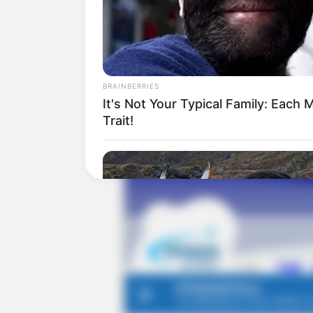
BRAINBERRIES
It's Not Your Typical Family: Eac
Trait!
BRAINBERRIES
Dare To Watch: 6 Movies So Bad