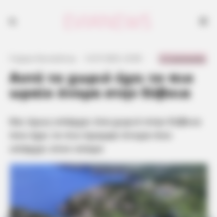
Και όμως υπάρχει ένα χωριό στην Εύβοια που έχει το πιο όμορφο
όνομα που υπάρχει στον κόσμο
0 Comments
Γιώργος Κουτσελίνης
·
12.07.2025, 23:00
·
·
Αυτό το χωριό έχει το πιο
ωραίο όνομα στην Εύβοια
Και όμως υπάρχει ένα χωριό στην Εύβοια
που έχει το πιο όμορφο όνομα που
υπάρχει στον κόσμο