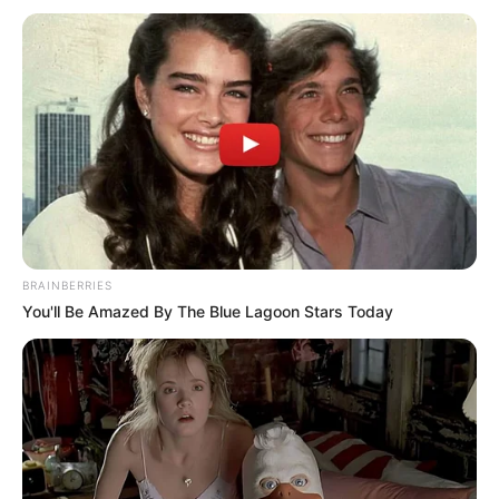
Εύβοια: Θρήνος για παλικάρι που δεν
κατάφερε να κρατηθεί στην ζωή
Ακολουθήστε το evianews.com στο
Google
News
ΤΑ ΠΙΟ ΔΗΜΟΦΙΛΗ
BRAINBERRIES
You'll Be Amazed By The Blue Lagoon Stars Today