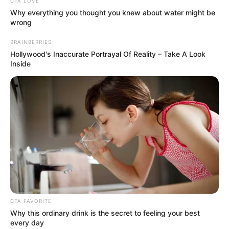
CTA LOVE
είναι σύμβολο σοφίας, πίστης και αρμονίας.
Why everything you thought you knew about water might be
wrong
Ένα όνομα που τιμά τις ρίζες του, και ένα
χωριό που το κουβαλά με καμάρι. Είναι από
BRAINBERRIES
Hollywood's Inaccurate Portrayal Of Reality – Take A Look
εκείνα τα μέρη που μπορεί να μην τα βρεις
Inside
εύκολα στον χάρτη, αλλά αν πας μια φορά, δεν
τα ξεχνάς ποτέ.
Περισσότερα νέα από την Εύβοια
Είδαν αυτοκίνητο να εξαφανίζεται από τη
φωτιά στην Τριάδα;
Βουβός θρήνος σε περιοχή της Εύβοιας –
Κανείς δεν μπορούσε να πιστέψει ότι έφυγε
CTA FAVORITE
Why this ordinary drink is the secret to feeling your best
τόσο νωρίς
every day