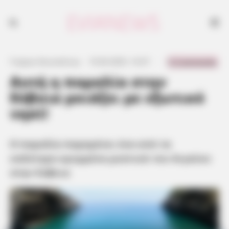
Η παραλία παραμένει ένα από τα καλύτερα κρυμμένα μυστικά του
Αιγαίου στην Εύβοια
0 Comments
Γιώργος Κουτσελίνης
·
10.06.2025, 14:37
·
·
Αυτή η παραλία στην
Εύβοια μοιάζει με εξωτικό
νησί!
Η παραλία παραμένει ένα από τα
καλύτερα κρυμμένα μυστικά του Αιγαίου
στην Εύβοια