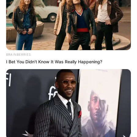
BRAINBERRIES
I Bet You Didn't Know It Was Really Happening?
TAGS
ΕΥΒΟΙΑ
ΚΑΤΟΥΝΙΑ
ΠΑΡΑΛΙΕΣ ΕΥΒΟΙΑΣ
ΤΑΞΙΔΙ