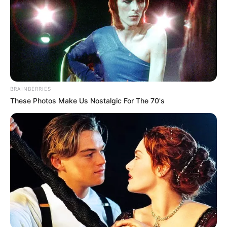
Εύβοια: Θρήνος για παλικάρι που δεν
κατάφερε να κρατηθεί στην ζωή
Σοβαρό τροχαίο στην Εύβοια: Ώρες αγωνίας
για γυναίκα
Ακολουθήστε το evianews.com στο
Google
News
BRAINBERRIES
These Photos Make Us Nostalgic For The 70's
ΤΑ ΠΙΟ ΔΗΜΟΦΙΛΗ