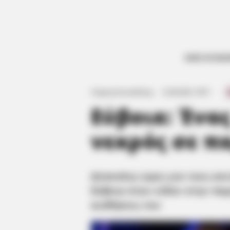
ΟΛΕΣ ΟΙ ΕΙΔ
Δύσκολες ώρες για τους κατοίκους παραθαλάσσιου
έχει τις αισθήσεις του
Γιώργος Κουτσελίνης
·
12.05.2025, 19:57
·
·
Εύβοια: Ένα
νεκρός σε π
Δύσκολες ώρες για τους κα
Εύβοια όταν είδαν στην παρ
αισθήσεις του