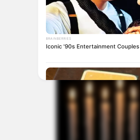
BRAINBERRIES
Iconic '90s Entertainment Couples
BRAINBERRIES
The Rarest And Most Valuable Car