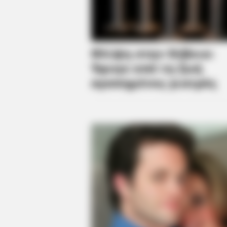
The Whole World
BRAINBERRIES
It's Not Your Typical Family: Eac
Trait!