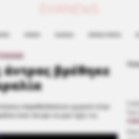
ευβοια νεα
ΗΣΕΙΣ
ΕΥΒΟΙΑ
ΧΑΛΚΙΔΑ
ΒΟΡΕΙΑ ΕΥΒΟΙΑ
Ν
 χωριού στην Εύβοια όταν είδαν στην παραλία έναν άντρα να μην
0 Comments
Τελ
ς άντρας βρέθηκε
αραλία
Σοβ
τοίκους παραθαλάσσιου χωριού στην
Ώρε
αλία έναν άντρα να μην έχει τις
5.08
Βαρ