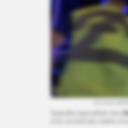
Ένας άντρας βρέθ
Τραγωδία σημειώθηκε στην
Ε
ετών εντοπίστηκε νεκρός στη