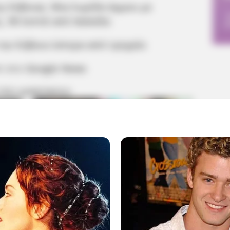
ς Εύβοιας: Μια λωρίδα άμμου με
ς, 90 λεπτά από Χαλκίδα
την Εύβοια ύστερα από τροχαίο
m στο
Google News
 ΠΙΟ ΔΗΜΟΦΙΛΗ