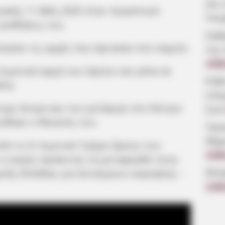
και 
ιακής 11 Μάη 2025 όταν περαστικοί
Υπε
αισθήσεις του.
Σοβ
ίησαν τις αρχές που έφτασαν στο σημείο.
της
4.08
λιμενική αρχή των Ωρεών και μέσα σε
Εύβ
λία.
επα
υχο άντρα και τον μετέφερε στο Κέντρο
ζωή
τώθηκε ο θάνατός του.
Τρα
68χ
πό το Α’ Λιμενικό Τμήμα Ωρεών του
3.08
η σορός πρόκειται να μεταφερθεί στην
Θλί
εάς Ελλάδας για διενέργεια νεκροψίας –
2.08