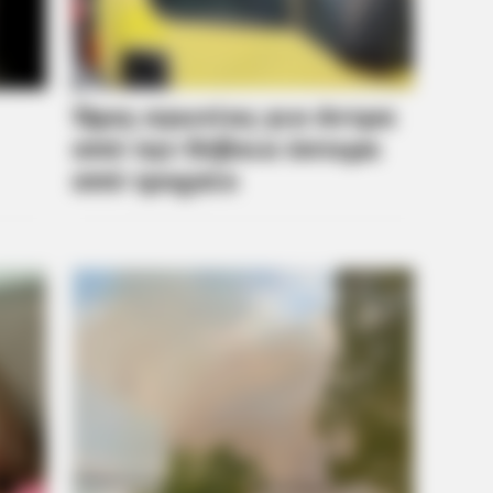
Characters You Probably Remember
Nex
BRAINBERRIES
Some Moments Got Out O
h Member Has This Unique