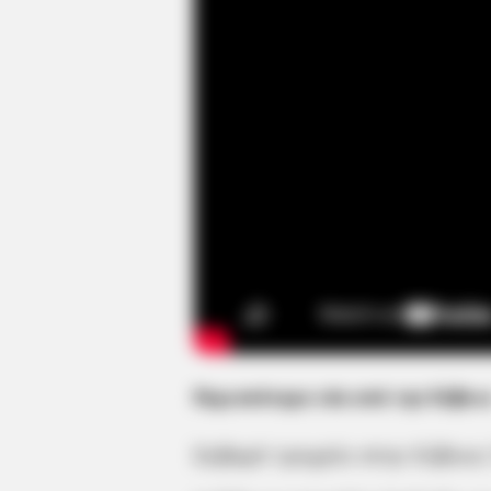
Περισσότερα νέα από την Εύβοι
Σοβαρό τροχαίο στην Εύβοια: