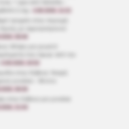
είναι 1 ώρα από Χαλκίδα –
ρβολή ή όχι;
4.08.2026, 11:22
αρό τροχαίο στην περιοχή
 Λίμνης με αγριογούρουνο
.2026, 08:46
οια: Θλίψη για γνωστό
γγελματία που έφυγε από την
3.08.2026, 20:52
γωδία στην Εύβοια: Νεκρή
ρονη γυναίκα – Βίντεο
.2026, 08:30
ψη στην Εύβοια για γυναίκα
.2026, 21:54