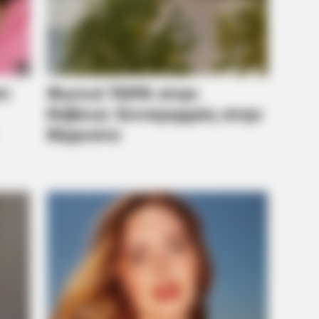
BRAINBERRIES
Take A Look At Demi Moore's Most
Iconic And Provocative Roles
BRAIN
The
Fan