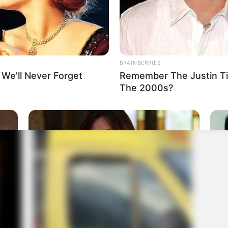
BRAINBERRIES
 We'll Never Forget
Remember The Justin T
The 2000s?
BRAINBERRIES
BRAIN
d In
They're Unbearable! 9 Movie
Who