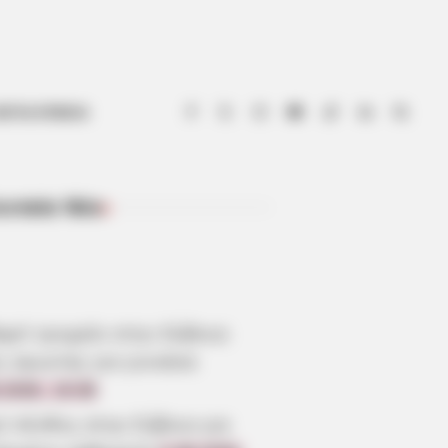
ΟΤΙΑ ΕΥΒΟΙΑ
ευταία Νέα
ΠΡΌΣΦΑΤΑ ΆΡΘΡΑ
αρό τροχαίο στην Εύβοια:
ς αγωνίας για γυναίκα
.2026, 19:38
ύ πένθος στην Εύβοια για