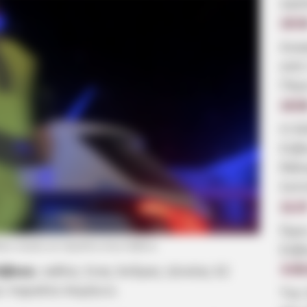
αγα
19:3
Ανα
από
Πέρ
19:0
Η δ
Εύβ
θάλα
λεπ
11:2
Ώρε
ηκε νεκρός σε παραλία στην Εύβοια
Εύβ
ύβοια
, καθώς ένας άνδρας ηλικίας 62
4.08
ν παραλία Ασμήνιο.
Την