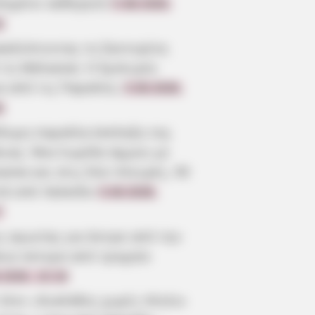
πημένο καθηγητή
5.08.2026,
3
καλύπτοντας τη Σαντορίνη
 τη Θάλασσα: Η Εμπειρία
α από τις Παραλίες
5.08.2026,
0
ίδυμη παραλία-έκπληξη της
οιας: Μια λωρίδα άμμου με
σσα και στις δύο πλευρές, 90
τά από Χαλκίδα
5.08.2026,
7
ς αγωνίας για άντρα από την
οια ύστερα από τροχαίο
.2026, 22:19
 λένε «Κυκλάδες χωρίς πλοίο»