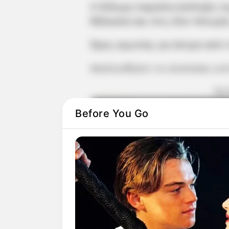
Η δίδυμη παραλία-έκπληξη τη
θάλασσα και στις δύο πλευρέ
Ώρες αγωνίας για άντρα από 
Ακολουθήστε το evianews.co
ΤΑ
Before You Go