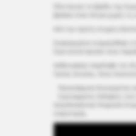
Όλα έγιναν το βράδυ της Κυρ
βρήκαν έναν άντρα χωρίς τις 
Από την πρώτη στιγμή ειδοπο
Συγκεκριμένα ενημερώθηκε η 
λίγα λεπτά έφτασε στην παρα
Ασθενοφόρο παρέλαβε τον άτ
Υγείας Ιστιαίας, όπου διαπισ
Προανάκριση διενεργείται α
Λιμεναρχείου Αιδηψού, ενώ 
Ιατροδικαστική Υπηρεσία Στερ
νεκροτομής.