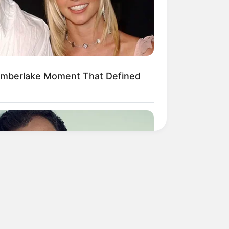
imberlake Moment That Defined
BERRIES
 Will Take On The Iconic Role