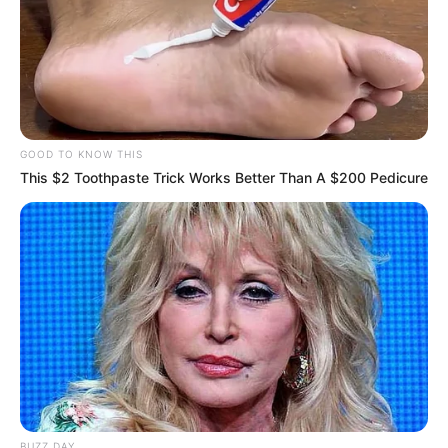
GOOD TO KNOW THIS
This $2 Toothpaste Trick Works Better Than A $200 Pedicure
BUZZ DAY