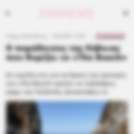
Αν νομίζεις ότι για να ζήσεις την εμπειρία του «The Beach» πρέπει να
ταξιδέψεις μέχρι την Ταϊλάνδη, ξανασκέψου το
0 Comments
Γιώργος Κουτσελίνης
·
4.06.2025, 16:26
·
·
Ο παράδεισος της Εύβοιας
που θυμίζει το «The Beach»
Αν νομίζεις ότι για να ζήσεις την εμπειρία
του «The Beach» πρέπει να ταξιδέψεις
μέχρι την Ταϊλάνδη, ξανασκέψου το