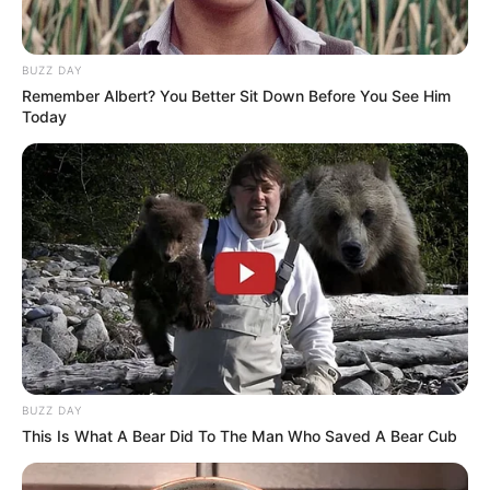
BUZZ DAY
Remember Albert? You Better Sit Down Before You See Him
Today
BUZZ DAY
This Is What A Bear Did To The Man Who Saved A Bear Cub