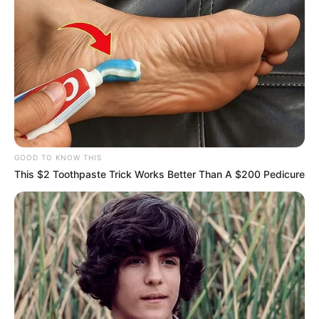
GOOD TO KNOW THIS
This $2 Toothpaste Trick Works Better Than A $200 Pedicure