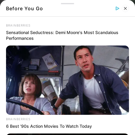
Before You Go
BRAINBERRIES
Sensational Seductress: Demi Moore's Most Scandalous
Performances
Αγία Σοφία Ευβοίας: το μικρό χωριό με το
πιο “όμορφο” όνομα στον κόσμο
Στην καρδιά της
Εύβοιας
, μέσα σε πράσινες
πλαγιές και δροσερά ρυάκια, υπάρχει ένα
μικρό
χωριό
που ξεχωρίζει ήδη από το
BRAINBERRIES
όνομά του, η
Αγία Σοφία
.
6 Best '90s Action Movies To Watch Today