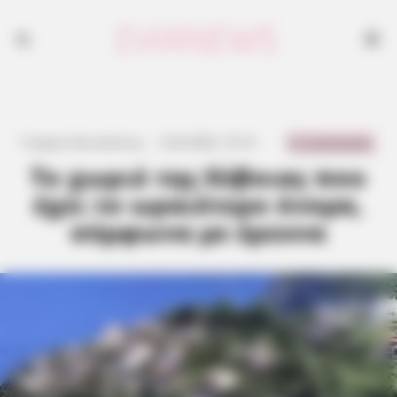
0 Comments
Γιώργος Κουτσελίνης
·
2.04.2026, 10:14
·
·
Το χωριό της Εύβοιας που
έχει το ωραιότερο όνομα,
σύμφωνα με έρευνα