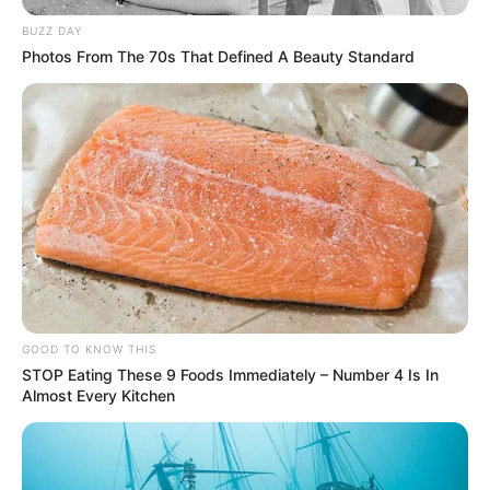
TAGS
ΕΥΒΟΙΑ
ΤΑΞΙΔΙ
ΧΩΡΙΟ
BUZZ DAY
Photos From The 70s That Defined A Beauty Standard
ΤΑΥΤΟΤΗΤΑ ΚΑΙ ΕΠΙΚΟΙΝΩΝΙΑ
ΟΡΟΙ ΧΡΗΣΗΣ
GOOD TO KNOW THIS
STOP Eating These 9 Foods Immediately – Number 4 Is In
Almost Every Kitchen