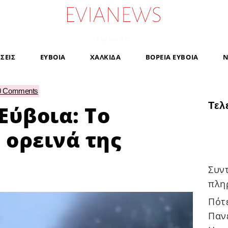
ευβοια νεα
ΗΣΕΙΣ
ΕΥΒΟΙΑ
ΧΑΛΚΙΔΑ
ΒΟΡΕΙΑ ΕΥΒΟΙΑ
Ν
0 Comments
Τελ
Εύβοια: Το
 ορεινά της
Συν
πλη
Πότε
Παν