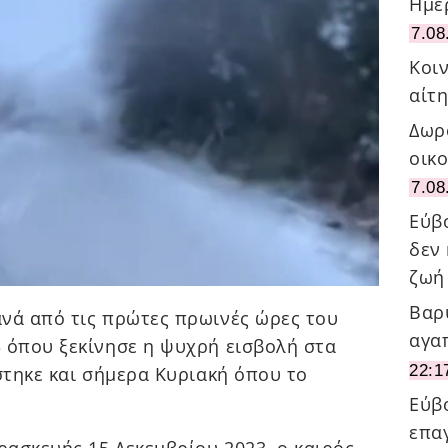
Ημε
7.08
Κοιν
αίτ
Δωρ
οικ
7.08
Εύβ
δεν
ζωή
Βαρ
νά από τις πρώτες πρωινές ώρες του
αγα
 όπου ξεκίνησε η ψυχρή εισβολή στα
22:1
στηκε και σήμερα Κυριακή όπου το
Εύβ
επα
ασκευής 15 Δεκεμβρίου 2023, ο καιρός