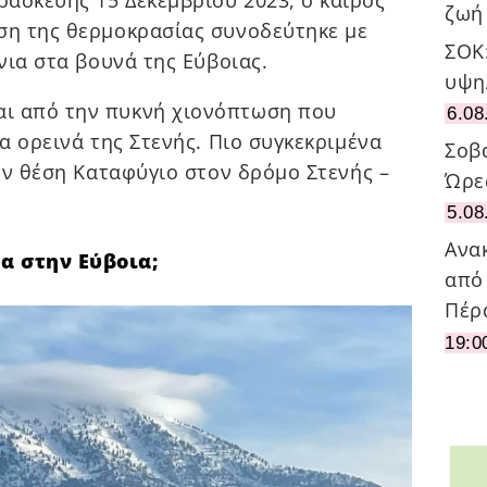
ζωή
ση της θερμοκρασίας συνοδεύτηκε με
ΣΟΚ
όνια στα βουνά της Εύβοιας.
υψη
ι από την πυκνή χιονόπτωση που
6.08
τα ορεινά της Στενής. Πιο συγκεκριμένα
Σοβ
την θέση Καταφύγιο στον δρόμο Στενής –
Ώρε
5.08
Ανα
α στην Εύβοια;
από
Πέρ
19:0