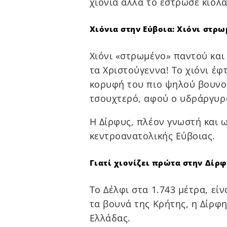
χιόνια αλλά το έστρωσε κιόλα
Χιόνια στην Εύβοια: Χιόνι στρ
Χιόνι «στρωμένο» παντού και 
τα Χριστούγεννα! Το χιόνι έφ
κορυφή του πιο ψηλού βουνού
τσουχτερό, αφού ο υδράργυρο
Η Δίρφυς, πλέον γνωστή και 
κεντροανατολικής Εύβοιας.
Γιατί χιονίζει πρώτα στην Δίρφ
Το Δέλφι στα 1.743 μέτρα, εί
τα βουνά της Κρήτης, η Δίρφ
Ελλάδας.