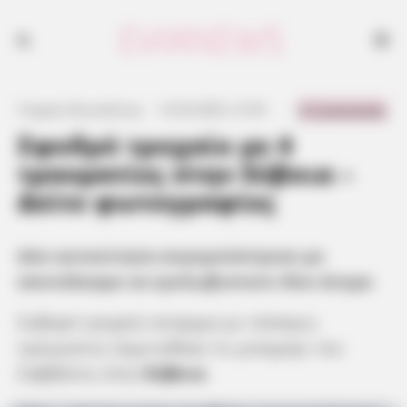
Δύο αυτοκίνητα συγκρούστηκαν με αποτέλεσμα να εγκλωβιστούν δύο
άτομα
0 Comments
Γιώργος Κουτσελίνης
·
12.04.2025, 21:03
·
·
Σφοδρό τροχαίο με 4
τραυματίες στην Εύβοια –
Δείτε φωτογραφίες
Δύο αυτοκίνητα συγκρούστηκαν με
αποτέλεσμα να εγκλωβιστούν δύο άτομα
Σοβαρό τροχαίο ατύχημα με τέσσερις
τραυματίες σημειώθηκε το μεσημέρι του
Σαββάτου στην
Εύβοια
.