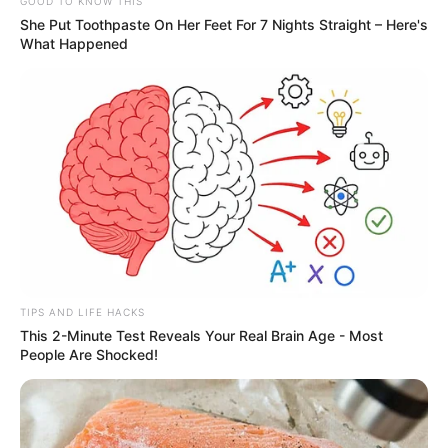
GOOD TO KNOW THIS
λωρίδα άμμου με θάλασσα και στις δύο
She Put Toothpaste On Her Feet For 7 Nights Straight – Here's
πλευρές, 90 λεπτά από Χαλκίδα
What Happened
Ακολουθήστε το evianews.com στο
Google
News
ΤΑ ΠΙΟ ΔΗΜΟΦΙΛΗ
TIPS AND LIFE HACKS
This 2-Minute Test Reveals Your Real Brain Age - Most
People Are Shocked!