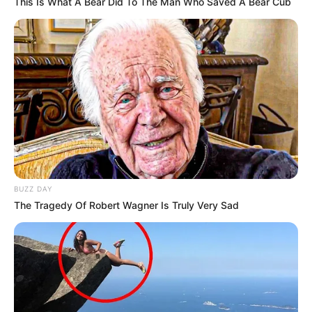
This Is What A Bear Did To The Man Who Saved A Bear Cub
BUZZ DAY
The Tragedy Of Robert Wagner Is Truly Very Sad