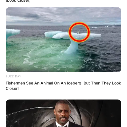
(Look Closer)
BUZZ DAY
Fishermen See An Animal On An Iceberg, But Then They Look
Closer!