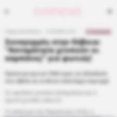
0 Comments
Γιώργος Κουτσελίνης
·
17.03.2025, 21:01
·
·
Συναγερμός στην Εύβοια:
“Ασταμάτητα χτυπούν οι
καμπάνες” για φωτιές!
Πρόστιμο-φωτιά 1500 ευρώ σε αλλοδαπό
που έβαλε σε κίνδυνο ολόκληρη περιοχή!
Οι καμπάνες χτυπούν ασταμάτητα και η
αγωνία χτυπάει κόκκινο!
Το απόγευμα της Παρασκευής (14/3), η