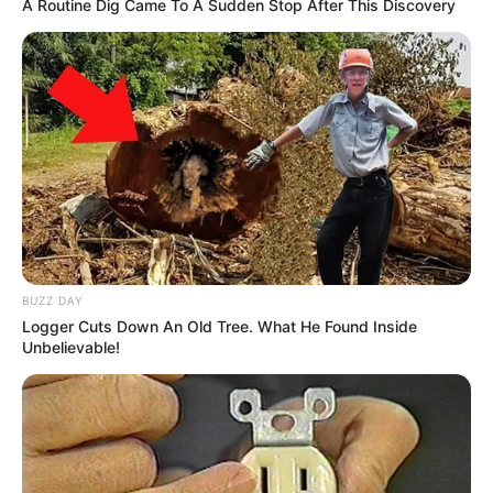
A Routine Dig Came To A Sudden Stop After This Discovery
BUZZ DAY
Logger Cuts Down An Old Tree. What He Found Inside
Unbelievable!