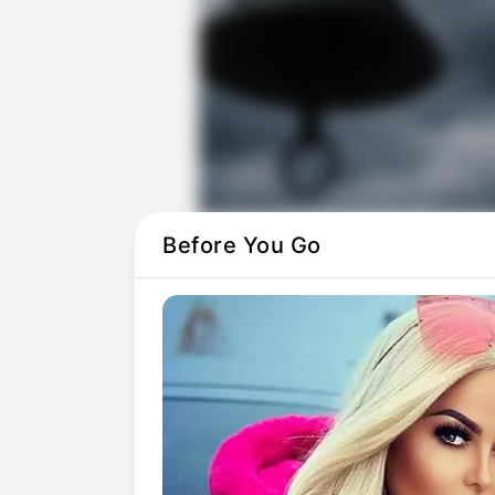
Before You Go