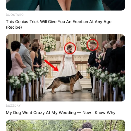
BOOSTARO
This Genius Trick Will Give You An Erection At Any Age!
(Recipe)
BUZZDAY
My Dog Went Crazy At My Wedding — Now I Know Why