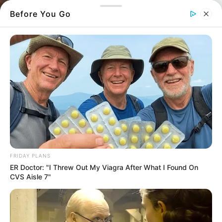
Before You Go
FRIDAY PLANS
Μια αναπάντεχη συνάντηση στο σκοτάδι
ER Doctor: "I Threw Out My Viagra After What I Found On
που τον έκανε να μείνει άφωνος καθώς
CVS Aisle 7"
οδηγούσε στην
Εύβοια
– Είδε μια μεγάλη
σκιά να έρχεται από το σκοτάδι
Η νύχτα είχε πέσει βαριά, και ο μοναδικός