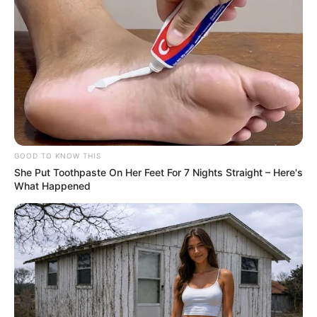
GOOD TO KNOW THIS
ΤΑΥΤΟΤΗΤΑ ΚΑΙ ΕΠΙΚΟΙΝΩΝΙΑ
ΟΡΟΙ ΧΡΗΣΗΣ
She Put Toothpaste On Her Feet For 7 Nights Straight – Here's
What Happened
© 2025 EVIANEWS του Γιώργου Κουτσελίνη