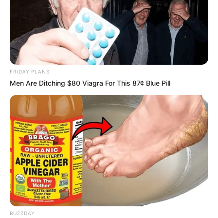
FRIDAY PLANS
Men Are Ditching $80 Viagra For This 87¢ Blue Pill
BUZZDAY