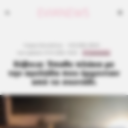
Γιώργος Κουτσελίνης
·
5.02.2026, 08:43
·
0 Comments
Last updated:
27.01.2026, 18:43
·
Εύβοια: Έπαθε πλάκα με
την αγελάδα που έρχονταν
από το σκοτάδι