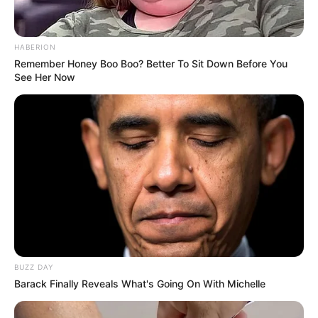
HABERION
Remember Honey Boo Boo? Better To Sit Down Before You
See Her Now
BUZZ DAY
TAGS
Barack Finally Reveals What's Going On With Michelle
ΕΥΒΟΙΑ