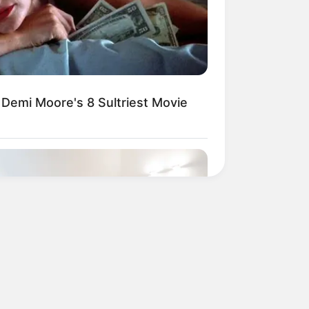
 Demi Moore's 8 Sultriest Movie
BERRIES
netic Floating Bed: All That Luxury