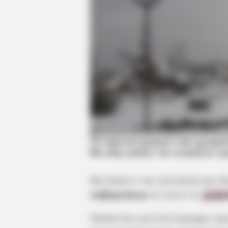
Το ορεινό χωριό του χειμώ
θα σας κάνει να νιώσετε τ
Θα ζήσετε την ζεστασιά και θ
ταβερνάκια
σε αυτό το
χωρι
Πρόκειται για ένα όμορφο ορ