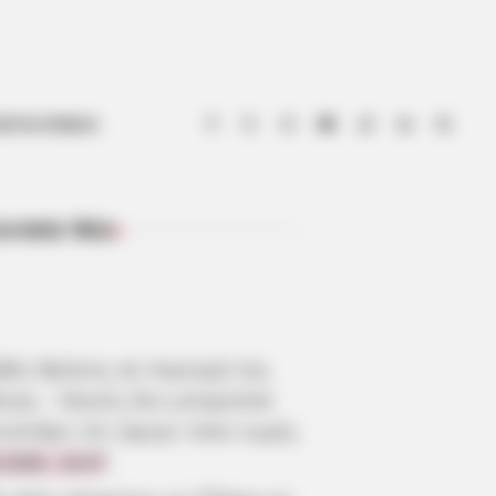
ΟΤΙΑ ΕΥΒΟΙΑ
ευταία Νέα
ΠΡΌΣΦΑΤΑ ΆΡΘΡΑ
βός θρήνος σε περιοχή της
οιας – Κανείς δεν μπορούσε
ιστέψει ότι έφυγε τόσο νωρίς
.2026, 19:47