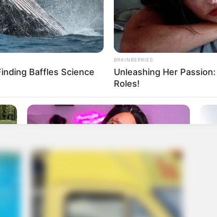
BRAINBERRIES
Finding Baffles Science
Unleashing Her Passion:
Roles!
BRAINBERRIES
BRAIN
Have You Seen Her GRWM? She
Mag