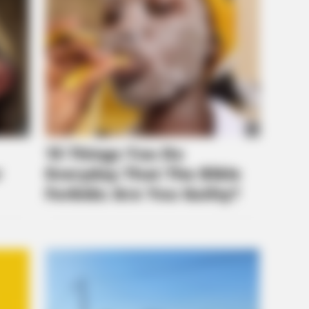
CTA FAVORITE
CTA 
r
Why this ordinary drink is the secret
Why 
to feeling your best every day
to f