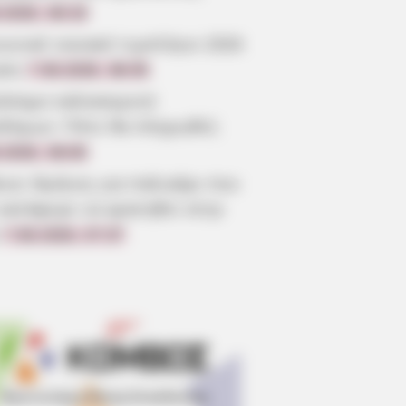
.2026, 08:19
ωνικό οικιακό τιμολόγιο 2026
ηση
7.08.2026, 08:05
όσημο καλοκαιριού
οδόμων: Πότε θα πληρωθεί;
.2026, 08:00
οια: Θρήνος για παλικάρι που
 κατάφερε να κρατηθεί στην
7.08.2026, 07:37