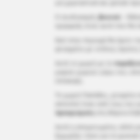
για χορταστικά και φιλικά πρ
Ο συνδυασμός
βουνού
– θάλα
ομορφιάς είναι αυτό που θα 
Εκεί στην περιοχή θα έχετε τ
φτιαγμένο με ντόπιες πρώτες
Αυτό το χωριό με το
παράξεν
μικρών χωριών γύρω του, απο
επίσκεψη.
Το χωριό Παπάδες, χτισμένο 
αποτελεί έναν από τους πιο 
προορισμούς
στη Βόρεια Εύβ
Αυτή η απομονωμένη, αλλά γο
ξεχωρίζει τόσο για τη φυσική