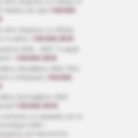
ε πότε κληρώνει το Τζόκερ το
6: Ημέρες και ώρα
7.08.2026,
6
ε πότε κληρώνει το τζόκερ,
ς οι μέρες;
7.08.2026, 09:20
μήνια 2026 – 2027: Τι καιρό
άνει;
7.08.2026, 09:05
τάξεις Οκτωβρίου 2026: Πότε
ίνει η πληρωμή;
7.08.2026,
3
τάξεις Σεπτεμβρίου 2026
ρωμή
7.08.2026, 08:39
 ανοίγουν οι εγγραφές για τα
επιστήμια 2026 –
ρομηνίες για πρωτοετείς