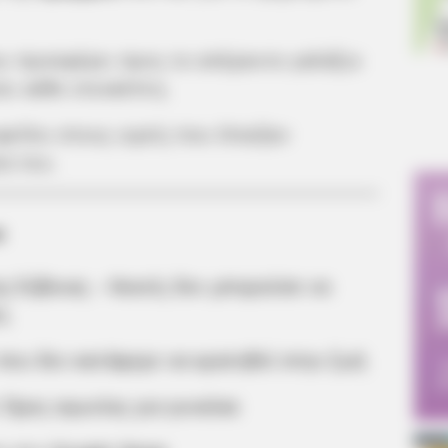
υ προσφέρει προς το απέραντο γαλάζιο
ει κάθε επισκέπτη.
φείλει στους ιερείς που έπαιξαν
α του.
α
ς Εύβοιας – Κανείς δεν μπορούσε να
ς
 που δεν κατάφερε να κρατηθεί στην ζωή
 Ώρες αγωνίας για γυναίκα