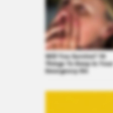
BRAINBERRIES
The Way You Sit Could Expose You
True Personality