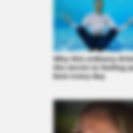
Horse
BRAINBERRIES
From Albinos To Polygamists: The
Families