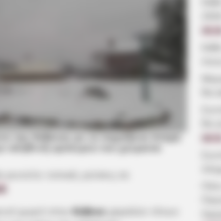
Κάθ
202
09:2
Κάθ
ποιε
Μερο
θα κ
Συν
θα γ
να της Εύβοιας με το παράξενο όνομα
08:5
ην αληθινή εμπειρία του χειμώνα
Συν
πλη
α γευτείτε τοπικές γεύσεις σε
Πότε
ό
.
Παν
εινό χωριό στην
Εύβοια
χαμηλών τόνων
Ημε