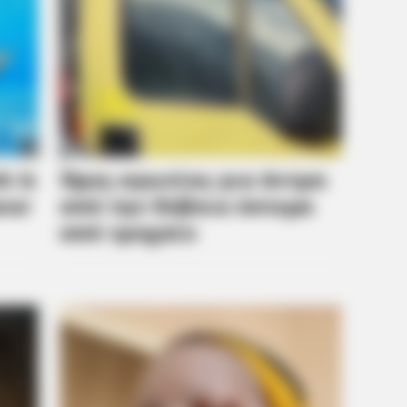
Inspires Millions
For 
CTA LOVE
 World's Most Unique
Why everything you tho
be wrong