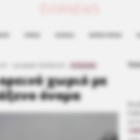
ευβοια νεα
ΗΣΕΙΣ
ΕΥΒΟΙΑ
ΧΑΛΚΙΔΑ
ΒΟΡΕΙΑ ΕΥΒΟΙΑ
Ν
Τελ
14:31
·
Last updated:
5.05.2026, 07:32
·
0 Comments
 ορεινό χωριό με
άξενο όνομα
Βου
Εύβ
να π
7.08