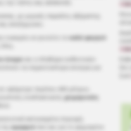
ος την τσέπη σας weekends.
7.08
Κοιν
σσας, με μερικές παραλίες αξέχαστης
αίτ
σας αποζημιώσει.
Δωρ
ην ευκαιρία να γευτείτε το
καλό φαγητό
οικ
 ύλες.
7.08
Εύβ
ο όνομα
και η πληθώρα αυθεντικών
δεν
τελούν τα σημαντικότερα κίνητρα για
ζωή
σε υψόμετρο περίπου 440 μέτρων,
γνωστούς εναλλακτικούς
χειμερινούς
οια.
ητευτική κατοικημένη περιοχή,
 της
ομορφιά
όσο και για το φημισμένο