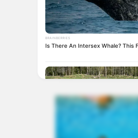
BRAINBERRIES
Is There An Intersex Whale? This 
BRAINBERRIES
This Woman Chose To Live Like A