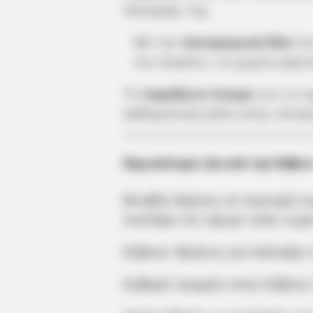
πανηγύρι της.
Με την
πανοραμική θέα
πο
του Αιγαίου, το χωριό μαγεύ
Το
παράξενο όνομα
του το ο
καθοριστικό ρόλο στην ιστορί
Περισσότερα νέα από την Εύβοι
Βουβός θρήνος σε περιοχή τη
πιστέψει ότι έφυγε τόσο νωρί
Εύβοια: Θρήνος για παλικάρι
Σοβαρό τροχαίο στην Εύβοια: