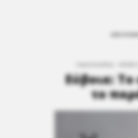
ΟΛΕΣ ΟΙ ΕΙΔ
Γιώργος Κουτσελίνης
·
6.05.2026, 
Εύβοια: Το
το παρ