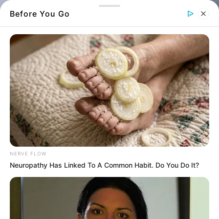
Before You Go
NERVE FLOW
Neuropathy Has Linked To A Common Habit. Do You Do It?
Χιλιάδες πουλιά facebook
Κοίταξαν τον ουρανό στην
Εύβοια
και
έπαθαν πλάκα με το θέαμα που είδαν –
Ευτυχώς δεν φοβήθηκαν και ήταν