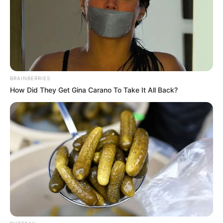
ψύχραιμοι
Έπαθαν πλάκα οι κάτοικοι παραθαλάσσιας
περιοχής στην Εύβοια την ώρα που ο
ουρανός
άλλαξε αστραπιαία.
BRAINBERRIES
Αυτό που παρατήρησαν στον ουρανό, σίγουρα
How Did They Get Gina Carano To Take It All Back?
θα το θυμούνται μια ζωή μιας και τους έκανε
μεγάλη εντύπωση.
Έπαθαν πλάκα την ώρα που έφυγε ο ήλιος από
τον ουρανό και μια γιγάντια σφαίρα έκανε την
εμφάνιση της πάνω από τα κεφάλια τους.
Χιλιάδες
πουλιά
πετούσαν στον ουρανό
σχηματίζοντας μια μεγάλη εξωπραγματική
σφαίρα.