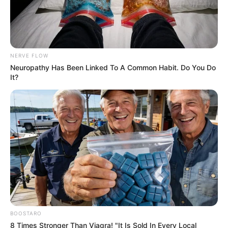
NERVE FLOW
Neuropathy Has Been Linked To A Common Habit. Do You Do
It?
BOOSTARO
8 Times Stronger Than Viagra! "It Is Sold In Every Local