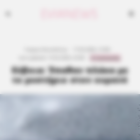
Γιώργος Κουτσελίνης
·
17.02.2026, 15:08
·
0 Comments
Last updated:
15.02.2026, 23:08
·
Εύβοια: Έπαθαν πλάκα με
το μυστήριο στον ουρανό