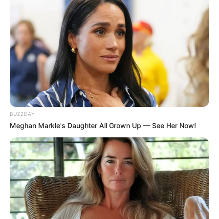
BUZZDAY
Meghan Markle's Daughter All Grown Up — See Her Now!