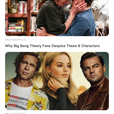
Ακολουθήστε το evianews.com στο
Google
News
ΤΑ ΠΙΟ ΔΗΜΟΦΙΛΗ
BRAINBERRIES
Why Big Bang Theory Fans Despise These 8 Characters
BRAINBERRIES