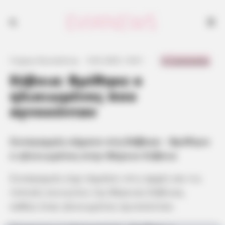
0 Comments
Γιώργος Κουτσελίνης
·
9.02.2025, 19:01
·
·
Εύβοια: Βρέθηκε ο
ηλικιωμένος που
αγνοούνταν
Συναγερμός σήμανε στη
Εύβοια
– Βρέθηκε
ο ηλικιωμένος στην Βόρεια Εύβοια
Συναγερμός είχε σημάνει στις αρχές και τις
τοπικές κοινωνίες της Βόρειας Εύβοιας,
καθώς ένας ηλικιωμένος αγνοούνταν.