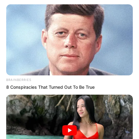
Συντάξεις Οκτωβρίου 2026: Πότε θα γίνει η
πληρωμή;
Συντάξεις Σεπτεμβρίου 2026 πληρωμή
Ακολουθήστε το evianews.com στο
Google
News
ΤΑ ΠΙΟ ΔΗΜΟΦΙΛΗ
BRAINBERRIES
8 Conspiracies That Turned Out To Be True