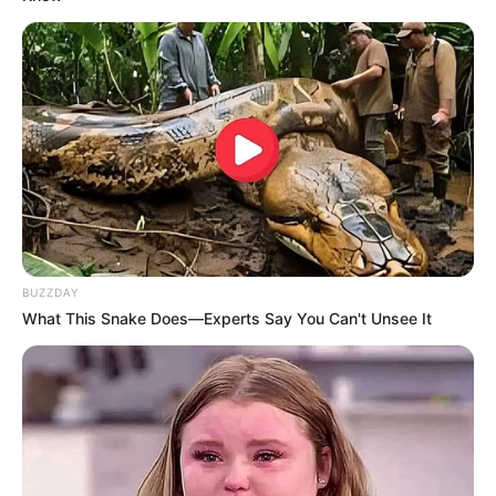
BUZZDAY
What This Snake Does—Experts Say You Can't Unsee It