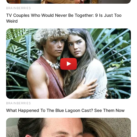
BRAINBERRIES
TV Couples Who Would Never Be Together: 9 Is Just Too
Weird
BRAINBERRIES
What Happened To The Blue Lagoon Cast? See Them Now