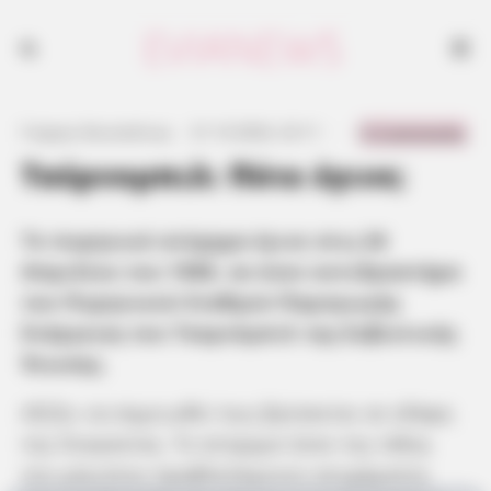
0 Comments
Γιώργος Κουτσελίνης
·
21.10.2024, 22:11
·
·
Τσέρνομπιλ: Πότε έγινε;
Το πυρηνικό ατύχημα έγινε στις 26
Απριλίου του 1986, σε έναν αντιδραστήρα
του Πυρηνικού Σταθμού Παραγωγής
Ενέργειας του Τσερνόμπιλ της Σοβιετικής
Ένωσης.
Αξίζει να σημειωθεί πως βρίσκεται σε εδάφη
της Ουκρανίας. Το ατύχημα ήταν της τάξης
του μέγιστου προβλεπόμενου ατυχήματος