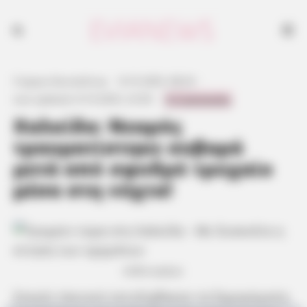
Γιώργος Κουτσελίνης
·
8.10.2025, 08:24
·
0 Comments
Last updated:
8.10.2025, 23:50
·
Χαλκίδα: Νεαρός
τραυματίστηκε σοβαρά
μετά από σφοδρό τροχαίο
μέσα στη νύχτα!
Ασθενοφόρο
Σκηνές πανικού εκτυλίχθηκαν τα ξημερώματα