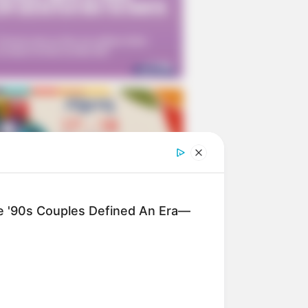
'90s Couples Defined An Era—