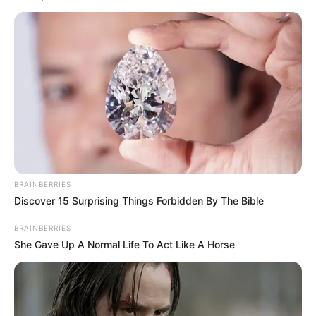
Εύβοια: Θλίψη για γνωστό επαγγελματία που
έφυγε από την ζωή
Θλίψη στην Εύβοια: Έφυγε από τη ζωή
αγαπημένος γιατρός
Ακολουθήστε το evianews.com στο
Google
News
ΤΑ ΠΙΟ ΔΗΜΟΦΙΛΗ
BRAINBERRIES
Discover 15 Surprising Things Forbidden By The Bible
BRAINBERRIES
She Gave Up A Normal Life To Act Like A Horse