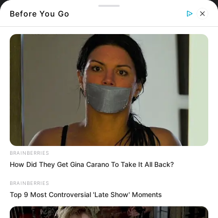
Before You Go
Έφυγε πρόωρα από την ζωή 58χρονος άντρας
από τη Χαλκίδα.
BRAINBERRIES
How Did They Get Gina Carano To Take It All Back?
Η είδηση της απώλειας του συγκλόνισε την
BRAINBERRIES
οικογένεια του αλλά και την τοπική κοινωνία.
Top 9 Most Controversial 'Late Show' Moments
Μια ατμόσφαιρα βαθιάς οδύνης επικρατεί στη