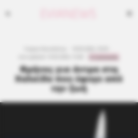
Γιώργος Κουτσελίνης
·
18.05.2026, 18:39
·
0 Comments
Last updated:
19.05.2026, 15:48
·
Θρήνος για άντρα στη
Χαλκίδα που έφυγε από
την ζωή