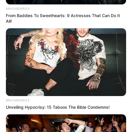
BRAINBERRIES
From Baddies To Sweethearts: 9 Actresses That Can Do It
All!
BRAINBERRIES
Unveiling Hypocrisy: 15 Taboos The Bible Condemns!