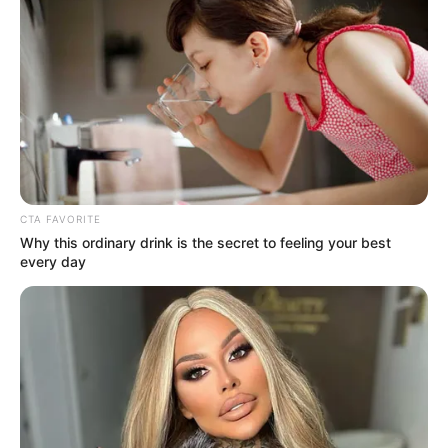
Πάσχα: Πότε πέφτει
10.03.2026, 22:21
Πάσχα 2026: Πότε είναι;
7.03.2026, 20:58
CTA FAVORITE
Why this ordinary drink is the secret to feeling your best
every day
Πότε είναι η Κυριακή των
Βαΐων;
1.03.2026, 07:17
Καλή Παναγιά ευχές: Πότε
λέμε χρόνια πολλά;
15.08.2025, 10:06