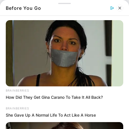
Before You Go
Τι τρώμε την Κυριακή της
Σταυροπροσκυνήσεως;
15.03.2026, 08:23
Το εορταστικό ωράριο
Πάσχα για 7 μέρες
14.03.2026, 08:19
BRAINBERRIES
Υπολογισμός δώρου
How Did They Get Gina Carano To Take It All Back?
Πάσχα
13.03.2026, 04:48
BRAINBERRIES
She Gave Up A Normal Life To Act Like A Horse