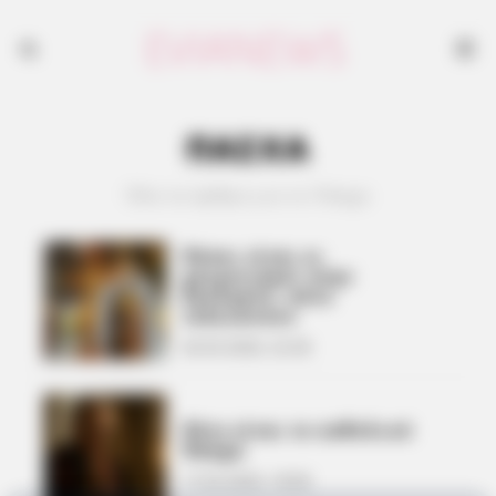
ΠΑΣΧΑ
Όλα τα άρθρα για το Πάσχα
Πόσοι είναι οι
χαιρετισμοί στην
Εκκλησία, πότε
τελειώνουν
26.03.2026, 22:36
Πότε είναι το καθολικό
Πάσχα
17.03.2026, 18:06