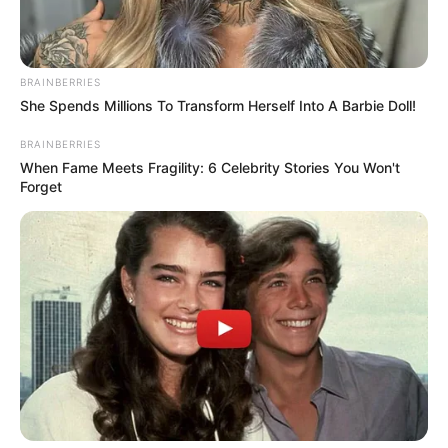
Πότε ανοίγουν τα μαγαζιά μετά το Πάσχα
20.04.2025, 22:30
BRAINBERRIES
She Spends Millions To Transform Herself Into A Barbie Doll!
1
…
3
4
5
6
BRAINBERRIES
When Fame Meets Fragility: 6 Celebrity Stories You Won't
Forget