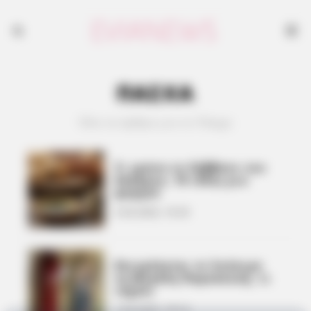
ΠΑΣΧΑ
Όλα τα άρθρα για το Πάσχα
Τι τρώνε το Σάββατο του
Λαζάρου, 10 ιδέες για
φαγητό
2.04.2026, 10:33
Επιτρέπεται το λούσιμο
τη Μεγάλη Παρασκευή, τι
ισχύει
1.04.2026, 18:14