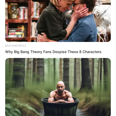
Βάψιμο αυγών με
χρώματα
ζαχαροπλαστικής
1.04.2026, 14:20
BRAINBERRIES
Πόση ώρα θέλει το αρνί
Why Big Bang Theory Fans Despise These 8 Characters
στην σούβλα;
31.03.2026, 20:45
Τράπεζες Καθολικό
Πάσχα: Κλείνουν 4 μέρες
30.03.2026, 19:22