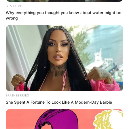
Θλίψη στον Οξύλιθο για
CTA LOVE
συγχωριανό τους που
Why everything you thought you knew about water might be
έφυγε από την ζωή
wrong
29.03.2026, 20:12
Δωρόσημο οικοδόμων
Πάσχα: Πότε είναι η
πληρωμή
27.03.2026, 18:12
1
2
3
4
5
6
BRAINBERRIES
She Spent A Fortune To Look Like A Modern-Day Barbie