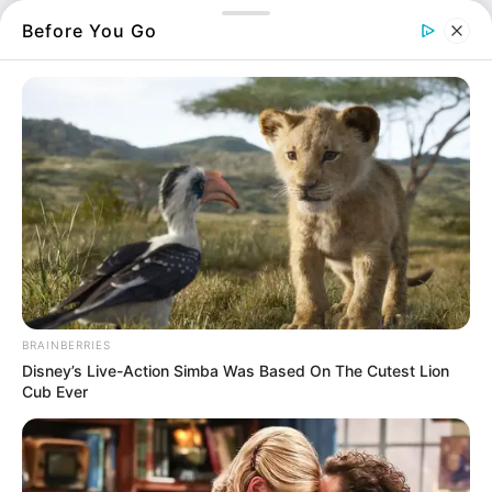
Before You Go
Γκρουπ Πάσχα στρατός,
πότε ξεκινούν οι άδειες
1.04.2026, 18:11
Πόσο βράζουμε τα
κόκκινα πασχαλινά αυγά,
ποια η διαδικασία
1.04.2026, 18:10
BRAINBERRIES
Disney’s Live-Action Simba Was Based On The Cutest Lion
Το τροπάριο της
Cub Ever
Κασσιανής: Πότε
ψάλλεται;
1.04.2026, 14:21